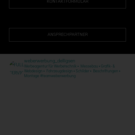
KONTAKTFORMULAR
ANSPRECHPARTNER
weberwerbung_delligsen
Werbeagentur für Werbetechnik • Messebau • Grafik- &
Webdesign • Fahrzeugdesign • Schilder • Beschriftungen •
Montage #teamweberwerbung