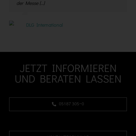
der Messe […]
professionellen Standgestaltung und Aufbau,
bedanken. […]
möchte ich mich ganz herzlich bedanken. […]
Deutsche Messe
DLG International
COSMETICA Messen
Stiebel Eltron
JETZT INFORMIEREN
UND BERATEN LASSEN
05187 305-0