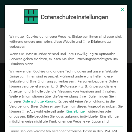
Zum
Tel. 05187 305 0
|
info@weber-werbung.de
Inhalt
Datenschutzeinstellungen
Facebook
Instagram
Xing
springen
Wir nutzen Cookies auf unserer Website. Einige von ihnen sind essenziell,
während andere uns helfen, diese Website und Ihre Erfahrung zu
verbessern.
Wenn Sie unter 16 Jahre alt sind und Ihre Einwilligung zu optionalen
Services geben möchten, müssen Sie Ihre Erziehungsberechtigten um
Erlaubnis bitten.
Wir verwenden Cookies und andere Technologien auf unserer Website.
Einige von ihnen sind essenziell, während andere uns helfen, diese
Website und Ihre Erfahrung zu verbessern.
Personenbezogene Daten
können verarbeitet werden (z. B. IP-Adressen), z. B. für personalisierte
Anzeigen und Inhalte oder die Messung von Anzeigen und Inhalten.
Weitere Informationen über die Verwendung Ihrer Daten finden Sie in
unserer
Datenschutzerklärung
.
Es besteht keine Verpflichtung, in die
Verarbeitung Ihrer Daten einzuwilligen, um dieses Angebot zu nutzen.
Sie
können Ihre Auswahl jederzeit unter
Einstellungen
widerrufen oder
anpassen.
Bitte beachten Sie, dass aufgrund individueller Einstellungen
möglicherweise nicht alle Funktionen der Website verfügbar sind.
Einige Services verarbeiten personenbezogene Daten in den USA. Mit