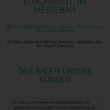
EUROPAWEIT IM
MESSEBAU:
DAS SAGEN UNSERE
KUNDEN
[…] Herr Lux kompetenter Ansprechpartner, im
[…] für die flexible Unterstützung bei der
[…] Wir können Ihnen diesen Standbaupartner
[…] Wir möchten uns nochmals für die gute
Vorfeld als auch vor Ort. […] beste Vorbereitung vor
Vorbereitung der Messeunterlagen und
aus eigener Erfahrung wärmstens empfehlen! […]
Zusammenarbeit anl. der COSMETICA Hannover