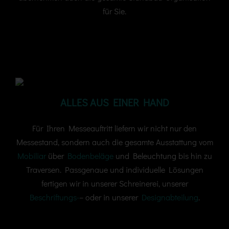
für Sie.
Messebau aus der Region Hannover
ALLES AUS EINER HAND
Für Ihren Messeauftritt liefern wir nicht nur den
Messestand, sondern auch die gesamte Ausstattung vom
Mobiliar
über
Bodenbeläge
und Beleuchtung bis hin zu
Traversen. Passgenaue und individuelle Lösungen
fertigen wir in unserer Schreinerei, unserer
Beschriftungs-
– oder in unserer
Designabteilung
.