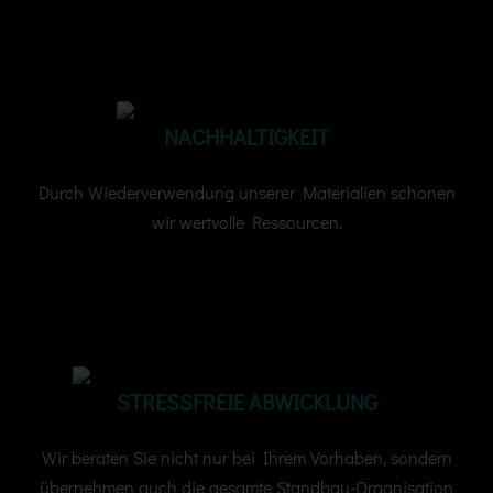
Messebau aus der Region Hannover
NACHHALTIGKEIT
Durch Wiederverwendung unserer Materialien schonen
wir wertvolle Ressourcen.
Messebau aus der Region Hannover
STRESSFREIE
ABWICKLUNG
Wir beraten Sie nicht nur bei Ihrem Vorhaben, sondern
übernehmen auch die gesamte Standbau-Organisation