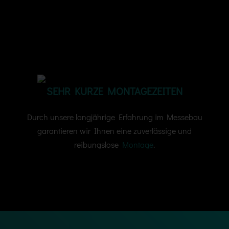
Messebau aus der Region Hannover
Messebau aus der Region Hannover
SEHR KURZE MONTAGEZEITEN
Durch unsere langjährige Erfahrung im Messebau
garantieren wir Ihnen eine zuverlässige und
reibungslose
Montage
.
Messebau aus der Region Hannover