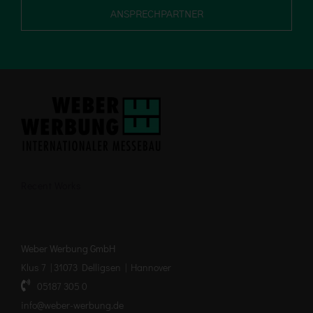
ANSPRECHPARTNER
Recent Works
Weber Werbung GmbH
Klus 7 | 31073 Delligsen | Hannover
05187 305 0
info@weber-werbung.de