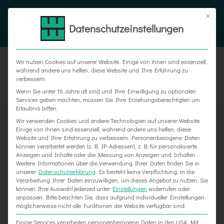
Zum
Tel. 05187 305 0
|
info@weber-werbung.de
Inhalt
Datenschutzeinstellungen
Facebook
Instagram
Xing
springen
Wir nutzen Cookies auf unserer Website. Einige von ihnen sind essenziell,
während andere uns helfen, diese Website und Ihre Erfahrung zu
verbessern.
Wenn Sie unter 16 Jahre alt sind und Ihre Einwilligung zu optionalen
Services geben möchten, müssen Sie Ihre Erziehungsberechtigten um
Erlaubnis bitten.
Wir verwenden Cookies und andere Technologien auf unserer Website.
Einige von ihnen sind essenziell, während andere uns helfen, diese
Website und Ihre Erfahrung zu verbessern.
Personenbezogene Daten
können verarbeitet werden (z. B. IP-Adressen), z. B. für personalisierte
Anzeigen und Inhalte oder die Messung von Anzeigen und Inhalten.
Weitere Informationen über die Verwendung Ihrer Daten finden Sie in
unserer
Datenschutzerklärung
.
Es besteht keine Verpflichtung, in die
Verarbeitung Ihrer Daten einzuwilligen, um dieses Angebot zu nutzen.
Sie
können Ihre Auswahl jederzeit unter
Einstellungen
widerrufen oder
anpassen.
Bitte beachten Sie, dass aufgrund individueller Einstellungen
möglicherweise nicht alle Funktionen der Website verfügbar sind.
Einige Services verarbeiten personenbezogene Daten in den USA. Mit