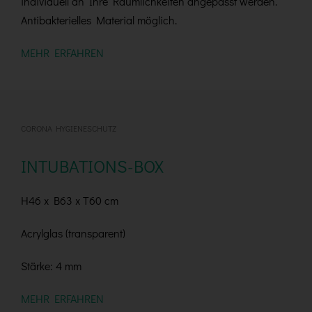
individuell an Ihre Räumlichkeiten angepasst werden.
Antibakterielles Material möglich.
MEHR ERFAHREN
CORONA HYGIENESCHUTZ
INTUBATIONS-BOX
H46 x B63 x T60 cm
Acrylglas (transparent)
Stärke: 4 mm
MEHR ERFAHREN