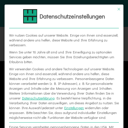
Zum
Tel. 05187 305 0
|
info@weber-werbung.de
Inhalt
Datenschutzeinstellungen
Facebook
Instagram
Xing
springen
Wir nutzen Cookies auf unserer Website. Einige von ihnen sind essenziell,
während andere uns helfen, diese Website und Ihre Erfahrung zu
verbessern.
Wenn Sie unter 16 Jahre alt sind und Ihre Einwilligung zu optionalen
Services geben möchten, müssen Sie Ihre Erziehungsberechtigten um
Erlaubnis bitten.
Wir verwenden Cookies und andere Technologien auf unserer Website.
Einige von ihnen sind essenziell, während andere uns helfen, diese
Website und Ihre Erfahrung zu verbessern.
Personenbezogene Daten
können verarbeitet werden (z. B. IP-Adressen), z. B. für personalisierte
GUT GESCHÜTZT MIT
Anzeigen und Inhalte oder die Messung von Anzeigen und Inhalten.
Weitere Informationen über die Verwendung Ihrer Daten finden Sie in
UNSEREM CORONA
unserer
Datenschutzerklärung
.
Es besteht keine Verpflichtung, in die
Verarbeitung Ihrer Daten einzuwilligen, um dieses Angebot zu nutzen.
Sie
HYGIENESCHUTZ
können Ihre Auswahl jederzeit unter
Einstellungen
widerrufen oder
anpassen.
Bitte beachten Sie, dass aufgrund individueller Einstellungen
möglicherweise nicht alle Funktionen der Website verfügbar sind.
Einige Services verarbeiten personenbezogene Daten in den USA. Mit