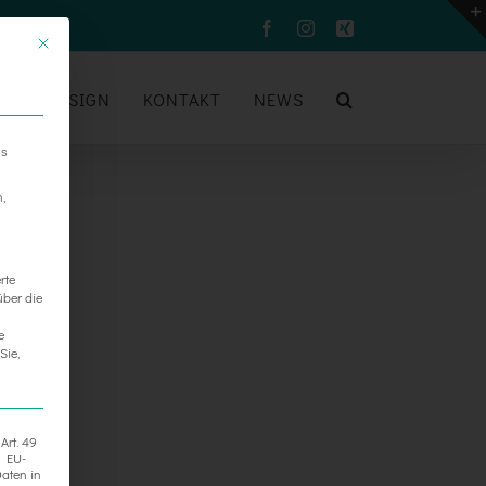
Facebook
Instagram
Xing
UM
DESIGN
KONTAKT
NEWS
ns
n,
rte
über die
e
Sie,
Art. 49
h EU-
aten in