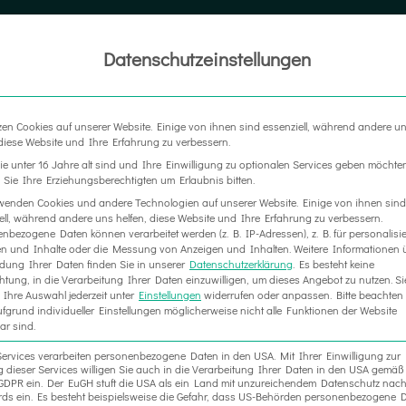
Datenschutzeinstellungen
LTER
MESSEBAU
WERBETECHNIK
RAUM IN RA
zen Cookies auf unserer Website. Einige von ihnen sind essenziell, während andere u
 diese Website und Ihre Erfahrung zu verbessern.
IMPRESSUM
e unter 16 Jahre alt sind und Ihre Einwilligung zu optionalen Services geben möchte
Sie Ihre Erziehungsberechtigten um Erlaubnis bitten.
wenden Cookies und andere Technologien auf unserer Website. Einige von ihnen sind
ell, während andere uns helfen, diese Website und Ihre Erfahrung zu verbessern.
nbezogene Daten können verarbeitet werden (z. B. IP-Adressen), z. B. für personalisie
n und Inhalte oder die Messung von Anzeigen und Inhalten.
Weitere Informationen 
ung Ihrer Daten finden Sie in unserer
Datenschutzerklärung
.
Es besteht keine
chtung, in die Verarbeitung Ihrer Daten einzuwilligen, um dieses Angebot zu nutzen.
Si
Ihre Auswahl jederzeit unter
Einstellungen
widerrufen oder anpassen.
Bitte beachten 
fgrund individueller Einstellungen möglicherweise nicht alle Funktionen der Website
ar sind.
Services verarbeiten personenbezogene Daten in den USA. Mit Ihrer Einwilligung zur
 dieser Services willigen Sie auch in die Verarbeitung Ihrer Daten in den USA gemäß 
. a GDPR ein. Der EuGH stuft die USA als ein Land mit unzureichendem Datenschutz nac
ds ein. Es besteht beispielsweise die Gefahr, dass US-Behörden personenbezogene D