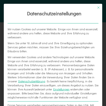
Zum
Tel. 05187 305 0
|
info@weber-werbung.de
Inhalt
Datenschutzeinstellungen
Facebook
Instagram
Xing
springen
Wir nutzen Cookies auf unserer Website. Einige von ihnen sind essenziell,
während andere uns helfen, diese Website und Ihre Erfahrung zu
verbessern.
Wenn Sie unter 16 Jahre alt sind und Ihre Einwilligung zu optionalen
Services geben möchten, müssen Sie Ihre Erziehungsberechtigten um
Erlaubnis bitten.
Wir verwenden Cookies und andere Technologien auf unserer Website.
Einige von ihnen sind essenziell, während andere uns helfen, diese
Website und Ihre Erfahrung zu verbessern.
Personenbezogene Daten
Zeige
können verarbeitet werden (z. B. IP-Adressen), z. B. für personalisierte
Anzeigen und Inhalte oder die Messung von Anzeigen und Inhalten.
grösseres
Weitere Informationen über die Verwendung Ihrer Daten finden Sie in
unserer
Datenschutzerklärung
.
Es besteht keine Verpflichtung, in die
Bild
Verarbeitung Ihrer Daten einzuwilligen, um dieses Angebot zu nutzen.
Sie
können Ihre Auswahl jederzeit unter
Einstellungen
widerrufen oder
anpassen.
Bitte beachten Sie, dass aufgrund individueller Einstellungen
möglicherweise nicht alle Funktionen der Website verfügbar sind.
Einige Services verarbeiten personenbezogene Daten in den USA. Mit