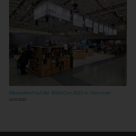
Messestand auf der BiblioCon 2023 in Hannover
J
24.05.2023
1