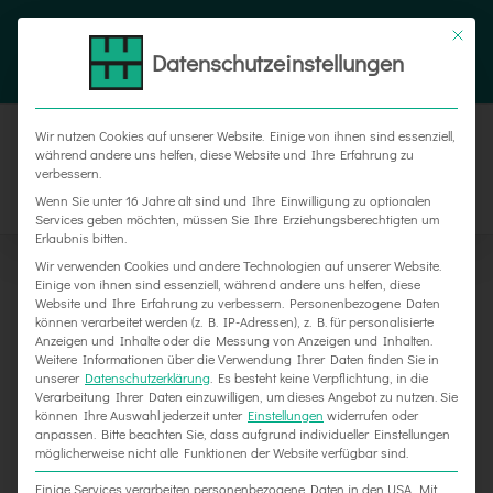
Zum
Tel. 05187 305 0
|
info@weber-werbung.de
Inhalt
Datenschutzeinstellungen
Facebook
Instagram
Xing
springen
Wir nutzen Cookies auf unserer Website. Einige von ihnen sind essenziell,
während andere uns helfen, diese Website und Ihre Erfahrung zu
verbessern.
Wenn Sie unter 16 Jahre alt sind und Ihre Einwilligung zu optionalen
Services geben möchten, müssen Sie Ihre Erziehungsberechtigten um
Erlaubnis bitten.
Wir verwenden Cookies und andere Technologien auf unserer Website.
Einige von ihnen sind essenziell, während andere uns helfen, diese
Website und Ihre Erfahrung zu verbessern.
Personenbezogene Daten
Zeige
können verarbeitet werden (z. B. IP-Adressen), z. B. für personalisierte
Anzeigen und Inhalte oder die Messung von Anzeigen und Inhalten.
grösseres
Weitere Informationen über die Verwendung Ihrer Daten finden Sie in
unserer
Datenschutzerklärung
.
Es besteht keine Verpflichtung, in die
Bild
Verarbeitung Ihrer Daten einzuwilligen, um dieses Angebot zu nutzen.
Sie
können Ihre Auswahl jederzeit unter
Einstellungen
widerrufen oder
anpassen.
Bitte beachten Sie, dass aufgrund individueller Einstellungen
möglicherweise nicht alle Funktionen der Website verfügbar sind.
Einige Services verarbeiten personenbezogene Daten in den USA. Mit