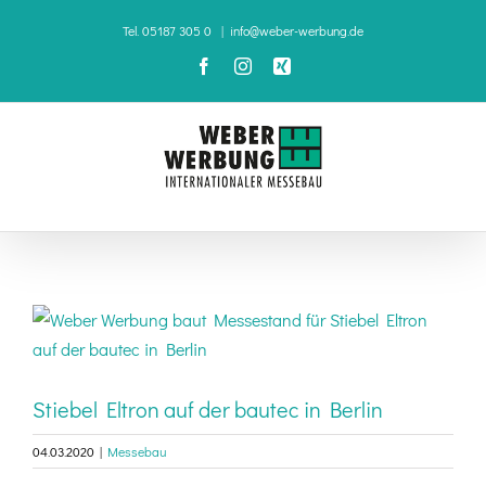
Zum
Tel. 05187 305 0
|
info@weber-werbung.de
Inhalt
Facebook
Instagram
Xing
springen
Zeige
grösseres
Bild
Stiebel Eltron auf der bautec in Berlin
04.03.2020
|
Messebau