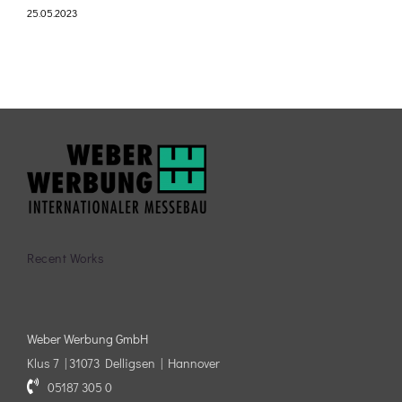
25.05.2023
2
Recent Works
Weber Werbung GmbH
Klus 7 | 31073 Delligsen | Hannover
05187 305 0