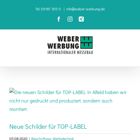
Zum
Tel. 05187 305 0
|
info@weber-werbung.de
Inhalt
Facebook
Instagram
Xing
springen
Zeige
grösseres
Bild
Neue Schilder für TOP-LABEL
05.08.2020
|
Beschriftung
,
Werbetechnik