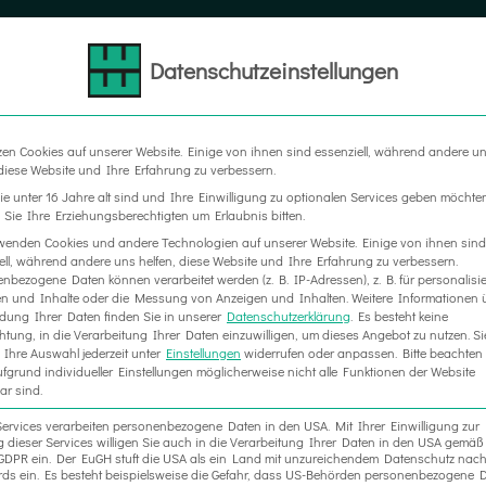
Datenschutzeinstellungen
LTER
MESSEBAU
WERBETECHNIK
RAUM IN RA
zen Cookies auf unserer Website. Einige von ihnen sind essenziell, während andere u
 diese Website und Ihre Erfahrung zu verbessern.
e unter 16 Jahre alt sind und Ihre Einwilligung zu optionalen Services geben möchte
Sie Ihre Erziehungsberechtigten um Erlaubnis bitten.
wenden Cookies und andere Technologien auf unserer Website. Einige von ihnen sind
ell, während andere uns helfen, diese Website und Ihre Erfahrung zu verbessern.
nbezogene Daten können verarbeitet werden (z. B. IP-Adressen), z. B. für personalisie
n und Inhalte oder die Messung von Anzeigen und Inhalten.
Weitere Informationen 
ung Ihrer Daten finden Sie in unserer
Datenschutzerklärung
.
Es besteht keine
chtung, in die Verarbeitung Ihrer Daten einzuwilligen, um dieses Angebot zu nutzen.
Si
Ihre Auswahl jederzeit unter
Einstellungen
widerrufen oder anpassen.
Bitte beachten 
fgrund individueller Einstellungen möglicherweise nicht alle Funktionen der Website
ar sind.
Services verarbeiten personenbezogene Daten in den USA. Mit Ihrer Einwilligung zur
 dieser Services willigen Sie auch in die Verarbeitung Ihrer Daten in den USA gemäß 
. a GDPR ein. Der EuGH stuft die USA als ein Land mit unzureichendem Datenschutz nac
ds ein. Es besteht beispielsweise die Gefahr, dass US-Behörden personenbezogene D