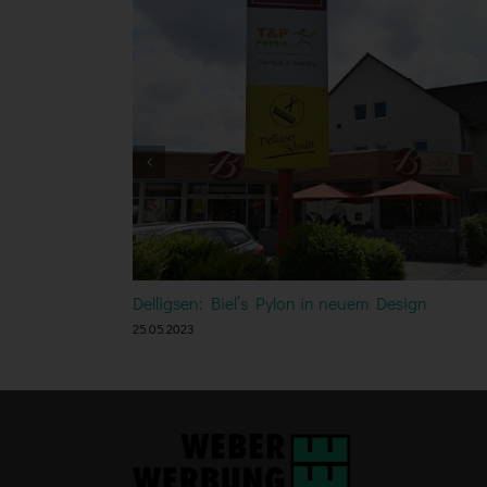
Delligsen: Biel’s Pylon in neuem Design
25.05.2023