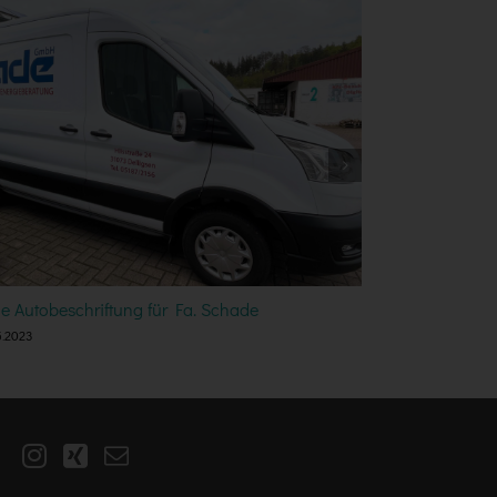
e Autobeschriftung für Fa. Schade
Messestand au
5.2023
24.05.2023