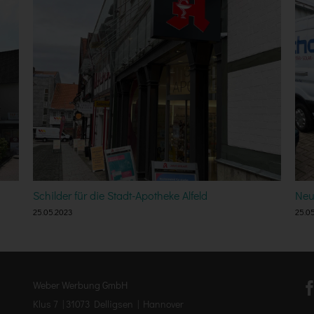
Schilder für die Stadt-Apotheke Alfeld
Neu
25.05.2023
25.0
Weber Werbung GmbH
Klus 7 | 31073 Delligsen | Hannover