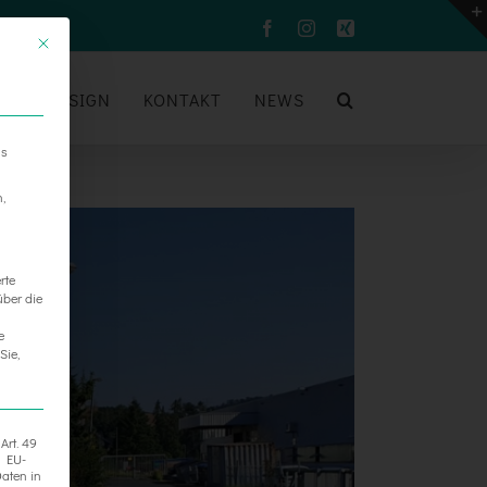
Facebook
Instagram
Xing
UM
DESIGN
KONTAKT
NEWS
ns
n,
rte
über die
e
Sie,
Art. 49
h EU-
aten in