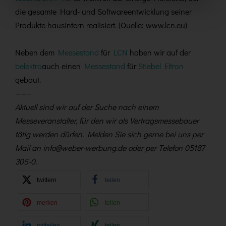
die gesamte Hard- und Softwareentwicklung seiner
Produkte hausintern realisiert. (Quelle: www.lcn.eu)
Neben dem
Messestand
für
LCN
haben wir auf der
belektro
auch einen
Messestand
für
Stiebel Eltron
gebaut.
——–
Aktuell sind wir auf der Suche nach einem
Messeveranstalter, für den wir als Vertragsmessebauer
tätig werden dürfen. Melden Sie sich gerne bei uns per
Mail an info@weber-werbung.de oder per Telefon 05187
305-0.
twittern
teilen
merken
teilen
mitteilen
teilen