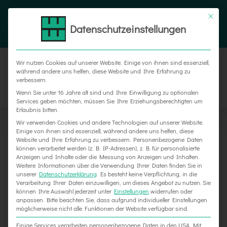
Zum
Tel. 05187 305 0
|
info@weber-werbung.de
Inhalt
Datenschutzeinstellungen
Facebook
Instagram
Xing
springen
Wir nutzen Cookies auf unserer Website. Einige von ihnen sind essenziell,
während andere uns helfen, diese Website und Ihre Erfahrung zu
verbessern.
Wenn Sie unter 16 Jahre alt sind und Ihre Einwilligung zu optionalen
Services geben möchten, müssen Sie Ihre Erziehungsberechtigten um
Erlaubnis bitten.
Wir verwenden Cookies und andere Technologien auf unserer Website.
Einige von ihnen sind essenziell, während andere uns helfen, diese
Website und Ihre Erfahrung zu verbessern.
Personenbezogene Daten
Zeige
können verarbeitet werden (z. B. IP-Adressen), z. B. für personalisierte
Anzeigen und Inhalte oder die Messung von Anzeigen und Inhalten.
grösseres
Weitere Informationen über die Verwendung Ihrer Daten finden Sie in
unserer
Datenschutzerklärung
.
Es besteht keine Verpflichtung, in die
Bild
Verarbeitung Ihrer Daten einzuwilligen, um dieses Angebot zu nutzen.
Sie
können Ihre Auswahl jederzeit unter
Einstellungen
widerrufen oder
anpassen.
Bitte beachten Sie, dass aufgrund individueller Einstellungen
möglicherweise nicht alle Funktionen der Website verfügbar sind.
Einige Services verarbeiten personenbezogene Daten in den USA. Mit