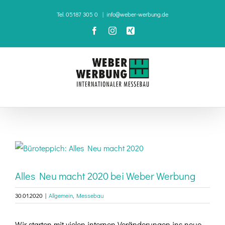
Zum
Tel. 05187 305 0
|
info@weber-werbung.de
Inhalt
Facebook
Instagram
Xing
springen
Zeige
grösseres
Bild
Alles Neu macht 2020 bei Weber Werbung
30.01.2020
|
Allgemein
,
Messebau
Wir starten mit vielen internen Veränderungen ins neue