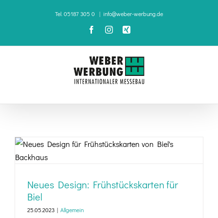
Zum
Tel. 05187 305 0
|
info@weber-werbung.de
Inhalt
Facebook
Instagram
Xing
springen
Neues Design: Frühstückskarten für Biel
Neues Design: Frühstückskarten für
Biel
25.05.2023
|
Allgemein