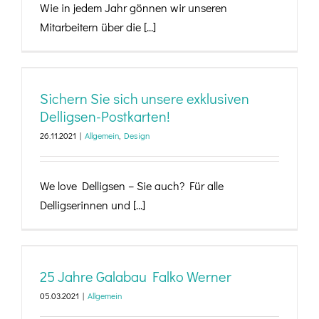
Wie in jedem Jahr gönnen wir unseren
Mitarbeitern über die [...]
Sichern Sie sich unsere exklusiven Delligsen-
Postkarten!
Sichern Sie sich unsere exklusiven
Delligsen-Postkarten!
26.11.2021
|
Allgemein
,
Design
We love Delligsen – Sie auch? Für alle
Delligserinnen und [...]
25 Jahre Galabau Falko Werner
25 Jahre Galabau Falko Werner
05.03.2021
|
Allgemein