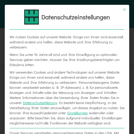
Zum
Tel. 05187 305 0
|
info@weber-werbung.de
Inhalt
Datenschutzeinstellungen
Facebook
Instagram
Xing
springen
Wir nutzen Cookies auf unserer Website. Einige von ihnen sind essenziell,
während andere uns helfen, diese Website und Ihre Erfahrung zu
verbessern.
Wenn Sie unter 16 Jahre alt sind und Ihre Einwilligung zu optionalen
Services geben möchten, müssen Sie Ihre Erziehungsberechtigten um
Erlaubnis bitten.
Wir verwenden Cookies und andere Technologien auf unserer Website.
Einige von ihnen sind essenziell, während andere uns helfen, diese
Website und Ihre Erfahrung zu verbessern.
Personenbezogene Daten
Zeige
können verarbeitet werden (z. B. IP-Adressen), z. B. für personalisierte
Anzeigen und Inhalte oder die Messung von Anzeigen und Inhalten.
grösseres
Weitere Informationen über die Verwendung Ihrer Daten finden Sie in
unserer
Datenschutzerklärung
.
Es besteht keine Verpflichtung, in die
Bild
Verarbeitung Ihrer Daten einzuwilligen, um dieses Angebot zu nutzen.
Sie
können Ihre Auswahl jederzeit unter
Einstellungen
widerrufen oder
anpassen.
Bitte beachten Sie, dass aufgrund individueller Einstellungen
möglicherweise nicht alle Funktionen der Website verfügbar sind.
Einige Services verarbeiten personenbezogene Daten in den USA. Mit