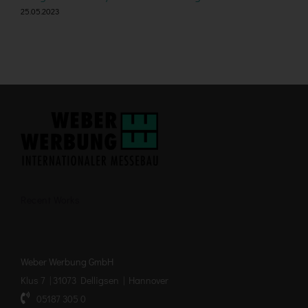
25.05.2023
2
Recent Works
Weber Werbung GmbH
Klus 7 | 31073 Delligsen | Hannover
05187 305 0