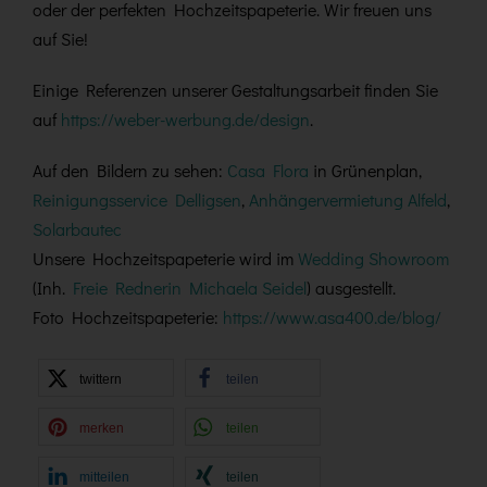
oder der perfekten Hochzeitspapeterie. Wir freuen uns
auf Sie!
Einige Referenzen unserer Gestaltungsarbeit finden Sie
auf
https://weber-werbung.de/design
.
Auf den Bildern zu sehen:
Casa Flora
in Grünenplan,
Reinigungsservice Delligsen
,
Anhängervermietung Alfeld
,
Solarbautec
Unsere Hochzeitspapeterie wird im
Wedding Showroom
(Inh.
Freie Rednerin Michaela Seidel
) ausgestellt.
Foto Hochzeitspapeterie:
https://www.asa400.de/blog/
twittern
teilen
merken
teilen
mitteilen
teilen