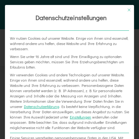
Zum
Tel. 05187 305 0
|
info@weber-werbung.de
Inhalt
Datenschutzeinstellungen
Facebook
Instagram
Xing
springen
Wir nutzen Cookies auf unserer Website. Einige von ihnen sind essenziell,
während andere uns helfen, diese Website und Ihre Erfahrung zu
verbessern.
Wenn Sie unter 16 Jahre alt sind und Ihre Einwilligung zu optionalen
Services geben möchten, müssen Sie Ihre Erziehungsberechtigten um
Erlaubnis bitten.
Wir verwenden Cookies und andere Technologien auf unserer Website.
Einige von ihnen sind essenziell, während andere uns helfen, diese
Website und Ihre Erfahrung zu verbessern.
Personenbezogene Daten
Zeige
können verarbeitet werden (z. B. IP-Adressen), z. B. für personalisierte
Anzeigen und Inhalte oder die Messung von Anzeigen und Inhalten.
grösseres
Weitere Informationen über die Verwendung Ihrer Daten finden Sie in
unserer
Datenschutzerklärung
.
Es besteht keine Verpflichtung, in die
Bild
Verarbeitung Ihrer Daten einzuwilligen, um dieses Angebot zu nutzen.
Sie
können Ihre Auswahl jederzeit unter
Einstellungen
widerrufen oder
anpassen.
Bitte beachten Sie, dass aufgrund individueller Einstellungen
möglicherweise nicht alle Funktionen der Website verfügbar sind.
Einige Services verarbeiten personenbezogene Daten in den USA. Mit