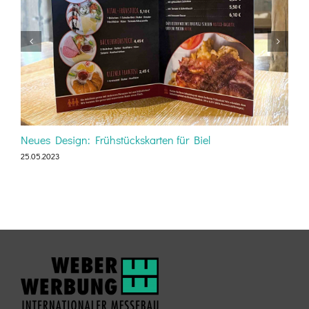
Neues Design: Frühstückskarten für Biel
W
25.05.2023
2