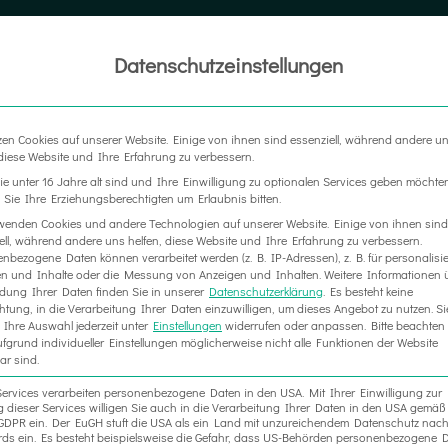
Datenschutzeinstellungen
LTER
MESSEBAU
WERBETECHNIK
RAUM IN RA
zen Cookies auf unserer Website. Einige von ihnen sind essenziell, während andere u
 diese Website und Ihre Erfahrung zu verbessern.
e unter 16 Jahre alt sind und Ihre Einwilligung zu optionalen Services geben möchte
Sie Ihre Erziehungsberechtigten um Erlaubnis bitten.
wenden Cookies und andere Technologien auf unserer Website. Einige von ihnen sind
ell, während andere uns helfen, diese Website und Ihre Erfahrung zu verbessern.
Maßnahmen
nbezogene Daten können verarbeitet werden (z. B. IP-Adressen), z. B. für personalisie
n und Inhalte oder die Messung von Anzeigen und Inhalten.
Weitere Informationen 
ung Ihrer Daten finden Sie in unserer
Datenschutzerklärung
.
Es besteht keine
chtung, in die Verarbeitung Ihrer Daten einzuwilligen, um dieses Angebot zu nutzen.
Si
Ihre Auswahl jederzeit unter
Einstellungen
widerrufen oder anpassen.
Bitte beachten 
fgrund individueller Einstellungen möglicherweise nicht alle Funktionen der Website
hmen, Schulen, Gastronomen, örtliche Verwaltungen, etc.: Erfülle
ar sind.
Services verarbeiten personenbezogene Daten in den USA. Mit Ihrer Einwilligung zur
 dieser Services willigen Sie auch in die Verarbeitung Ihrer Daten in den USA gemäß 
. a GDPR ein. Der EuGH stuft die USA als ein Land mit unzureichendem Datenschutz nac
Messebau, unserem Hauptstandbein, arbeiten. In dieser Zeit haben
ds ein. Es besteht beispielsweise die Gefahr, dass US-Behörden personenbezogene D