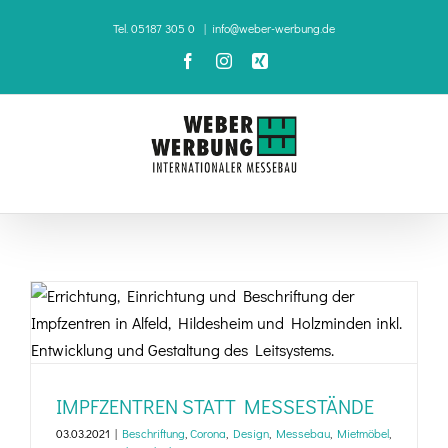
Zum
Tel. 05187 305 0
|
info@weber-werbung.de
Inhalt
Facebook
Instagram
Xing
springen
IMPFZENTREN STATT MESSESTÄNDE
IMPFZENTREN STATT MESSESTÄNDE
03.03.2021
|
Beschriftung
,
Corona
,
Design
,
Messebau
,
Mietmöbel
,