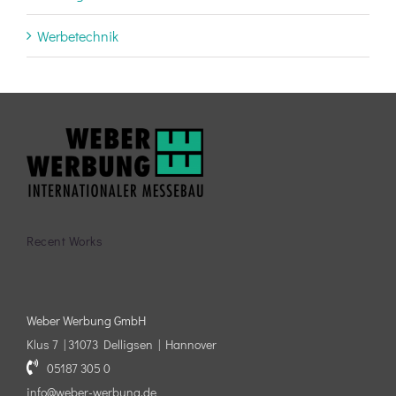
Werbetechnik
Recent Works
Weber Werbung GmbH
Klus 7 | 31073 Delligsen | Hannover
05187 305 0
info@weber-werbung.de