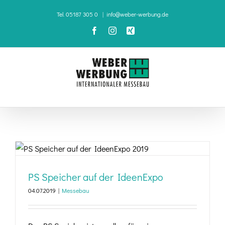
Zum
Tel. 05187 305 0
|
info@weber-werbung.de
Inhalt
Facebook
Instagram
Xing
springen
PS Speicher auf der IdeenExpo
PS Speicher auf der IdeenExpo
04.07.2019
|
Messebau