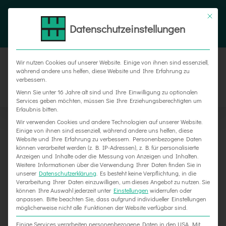
Zum
Tel. 05187 305 0
|
info@weber-werbung.de
Inhalt
Datenschutzeinstellungen
Facebook
Instagram
Xing
springen
Wir nutzen Cookies auf unserer Website. Einige von ihnen sind essenziell,
während andere uns helfen, diese Website und Ihre Erfahrung zu
verbessern.
Wenn Sie unter 16 Jahre alt sind und Ihre Einwilligung zu optionalen
Services geben möchten, müssen Sie Ihre Erziehungsberechtigten um
Erlaubnis bitten.
Wir verwenden Cookies und andere Technologien auf unserer Website.
Einige von ihnen sind essenziell, während andere uns helfen, diese
Website und Ihre Erfahrung zu verbessern.
Personenbezogene Daten
können verarbeitet werden (z. B. IP-Adressen), z. B. für personalisierte
Anzeigen und Inhalte oder die Messung von Anzeigen und Inhalten.
Weitere Informationen über die Verwendung Ihrer Daten finden Sie in
unserer
Datenschutzerklärung
.
Es besteht keine Verpflichtung, in die
Verarbeitung Ihrer Daten einzuwilligen, um dieses Angebot zu nutzen.
Sie
können Ihre Auswahl jederzeit unter
Einstellungen
widerrufen oder
anpassen.
Bitte beachten Sie, dass aufgrund individueller Einstellungen
möglicherweise nicht alle Funktionen der Website verfügbar sind.
120 Messestände auf Eurotier und Cosmetica
Einige Services verarbeiten personenbezogene Daten in den USA. Mit