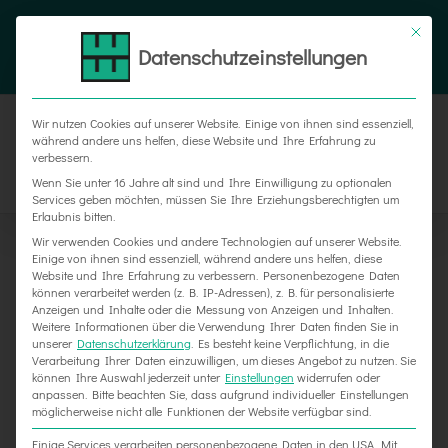
Zum
Tel. 05187 305 0
|
info@weber-werbung.de
Inhalt
Datenschutzeinstellungen
Facebook
Instagram
Xing
springen
Wir nutzen Cookies auf unserer Website. Einige von ihnen sind essenziell,
während andere uns helfen, diese Website und Ihre Erfahrung zu
verbessern.
Wenn Sie unter 16 Jahre alt sind und Ihre Einwilligung zu optionalen
Services geben möchten, müssen Sie Ihre Erziehungsberechtigten um
Erlaubnis bitten.
Wir verwenden Cookies und andere Technologien auf unserer Website.
Einige von ihnen sind essenziell, während andere uns helfen, diese
Website und Ihre Erfahrung zu verbessern.
Personenbezogene Daten
können verarbeitet werden (z. B. IP-Adressen), z. B. für personalisierte
Anzeigen und Inhalte oder die Messung von Anzeigen und Inhalten.
Weitere Informationen über die Verwendung Ihrer Daten finden Sie in
unserer
Datenschutzerklärung
.
Es besteht keine Verpflichtung, in die
Verarbeitung Ihrer Daten einzuwilligen, um dieses Angebot zu nutzen.
Sie
Professionelle Messestände aus Delligsen auf
können Ihre Auswahl jederzeit unter
Einstellungen
widerrufen oder
anpassen.
Bitte beachten Sie, dass aufgrund individueller Einstellungen
der AGRITECHNICA in Hannover
möglicherweise nicht alle Funktionen der Website verfügbar sind.
Einige Services verarbeiten personenbezogene Daten in den USA. Mit