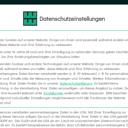
Datenschutzeinstellungen
LTER
MESSEBAU
WERBETECHNIK
RAUM IN RA
zen Cookies auf unserer Website. Einige von ihnen sind essenziell, während andere u
 diese Website und Ihre Erfahrung zu verbessern.
e unter 16 Jahre alt sind und Ihre Einwilligung zu optionalen Services geben möchte
Sie Ihre Erziehungsberechtigten um Erlaubnis bitten.
wenden Cookies und andere Technologien auf unserer Website. Einige von ihnen sind
ell, während andere uns helfen, diese Website und Ihre Erfahrung zu verbessern.
nbezogene Daten können verarbeitet werden (z. B. IP-Adressen), z. B. für personalisie
n und Inhalte oder die Messung von Anzeigen und Inhalten.
Weitere Informationen 
ung Ihrer Daten finden Sie in unserer
Datenschutzerklärung
.
Es besteht keine
chtung, in die Verarbeitung Ihrer Daten einzuwilligen, um dieses Angebot zu nutzen.
Si
Ihre Auswahl jederzeit unter
Einstellungen
widerrufen oder anpassen.
Bitte beachten 
fgrund individueller Einstellungen möglicherweise nicht alle Funktionen der Website
ar sind.
Services verarbeiten personenbezogene Daten in den USA. Mit Ihrer Einwilligung zur
 dieser Services willigen Sie auch in die Verarbeitung Ihrer Daten in den USA gemäß 
. a GDPR ein. Der EuGH stuft die USA als ein Land mit unzureichendem Datenschutz nac
ds ein. Es besteht beispielsweise die Gefahr, dass US-Behörden personenbezogene D