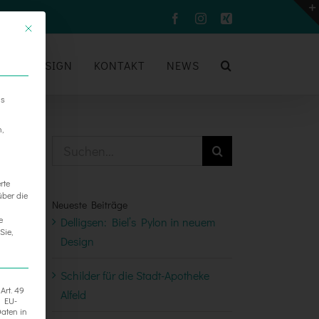
Facebook
Instagram
Xing
UM
DESIGN
KONTAKT
NEWS
ns
n,
Suche
nach:
rte
über die
Neueste Beiträge
e
Delligsen: Biel’s Pylon in neuem
Sie,
Design
Schilder für die Stadt-Apotheke
Art. 49
Alfeld
h EU-
aten in