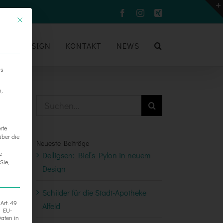
Facebook
Instagram
Xing
UM
DESIGN
KONTAKT
NEWS
ns
n,
Suche
nach:
rte
über die
Neueste Beiträge
e
Delligsen: Biel’s Pylon in neuem
Sie,
Design
Schilder für die Stadt-Apotheke
Art. 49
Alfeld
h EU-
aten in