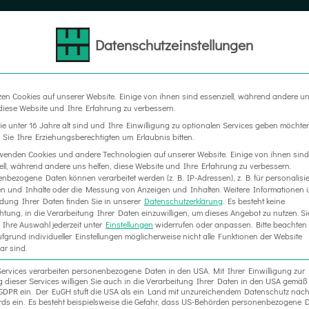
Datenschutzeinstellungen
LTER
MESSEBAU
WERBETECHNIK
RAUM IN RA
zen Cookies auf unserer Website. Einige von ihnen sind essenziell, während andere u
 diese Website und Ihre Erfahrung zu verbessern.
e unter 16 Jahre alt sind und Ihre Einwilligung zu optionalen Services geben möchte
Sie Ihre Erziehungsberechtigten um Erlaubnis bitten.
wenden Cookies und andere Technologien auf unserer Website. Einige von ihnen sind
ell, während andere uns helfen, diese Website und Ihre Erfahrung zu verbessern.
nbezogene Daten können verarbeitet werden (z. B. IP-Adressen), z. B. für personalisie
n und Inhalte oder die Messung von Anzeigen und Inhalten.
Weitere Informationen 
ung Ihrer Daten finden Sie in unserer
Datenschutzerklärung
.
Es besteht keine
chtung, in die Verarbeitung Ihrer Daten einzuwilligen, um dieses Angebot zu nutzen.
Si
Ihre Auswahl jederzeit unter
Einstellungen
widerrufen oder anpassen.
Bitte beachten 
fgrund individueller Einstellungen möglicherweise nicht alle Funktionen der Website
ar sind.
Services verarbeiten personenbezogene Daten in den USA. Mit Ihrer Einwilligung zur
 dieser Services willigen Sie auch in die Verarbeitung Ihrer Daten in den USA gemäß 
. a GDPR ein. Der EuGH stuft die USA als ein Land mit unzureichendem Datenschutz nac
ds ein. Es besteht beispielsweise die Gefahr, dass US-Behörden personenbezogene D