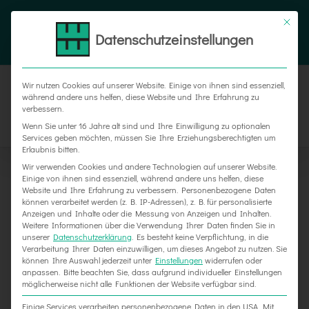
Zum
Tel. 05187 305 0
|
info@weber-werbung.de
Inhalt
Datenschutzeinstellungen
Facebook
Instagram
Xing
springen
Wir nutzen Cookies auf unserer Website. Einige von ihnen sind essenziell,
während andere uns helfen, diese Website und Ihre Erfahrung zu
verbessern.
Wenn Sie unter 16 Jahre alt sind und Ihre Einwilligung zu optionalen
Services geben möchten, müssen Sie Ihre Erziehungsberechtigten um
Erlaubnis bitten.
Wir verwenden Cookies und andere Technologien auf unserer Website.
Einige von ihnen sind essenziell, während andere uns helfen, diese
Website und Ihre Erfahrung zu verbessern.
Personenbezogene Daten
können verarbeitet werden (z. B. IP-Adressen), z. B. für personalisierte
Anzeigen und Inhalte oder die Messung von Anzeigen und Inhalten.
Weitere Informationen über die Verwendung Ihrer Daten finden Sie in
unserer
Datenschutzerklärung
.
Es besteht keine Verpflichtung, in die
Verarbeitung Ihrer Daten einzuwilligen, um dieses Angebot zu nutzen.
Sie
können Ihre Auswahl jederzeit unter
Einstellungen
widerrufen oder
anpassen.
Bitte beachten Sie, dass aufgrund individueller Einstellungen
möglicherweise nicht alle Funktionen der Website verfügbar sind.
Einige Services verarbeiten personenbezogene Daten in den USA. Mit