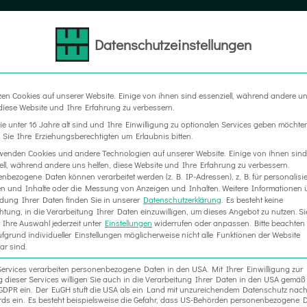
Datenschutzeinstellungen
LTER
MESSEBAU
WERBETECHNIK
RAUM IN RA
zen Cookies auf unserer Website. Einige von ihnen sind essenziell, während andere u
 diese Website und Ihre Erfahrung zu verbessern.
e unter 16 Jahre alt sind und Ihre Einwilligung zu optionalen Services geben möchte
Sie Ihre Erziehungsberechtigten um Erlaubnis bitten.
wenden Cookies und andere Technologien auf unserer Website. Einige von ihnen sind
ell, während andere uns helfen, diese Website und Ihre Erfahrung zu verbessern.
nbezogene Daten können verarbeitet werden (z. B. IP-Adressen), z. B. für personalisie
n und Inhalte oder die Messung von Anzeigen und Inhalten.
Weitere Informationen 
ung Ihrer Daten finden Sie in unserer
Datenschutzerklärung
.
Es besteht keine
chtung, in die Verarbeitung Ihrer Daten einzuwilligen, um dieses Angebot zu nutzen.
Si
Ihre Auswahl jederzeit unter
Einstellungen
widerrufen oder anpassen.
Bitte beachten 
fgrund individueller Einstellungen möglicherweise nicht alle Funktionen der Website
ar sind.
Services verarbeiten personenbezogene Daten in den USA. Mit Ihrer Einwilligung zur
 dieser Services willigen Sie auch in die Verarbeitung Ihrer Daten in den USA gemäß 
. a GDPR ein. Der EuGH stuft die USA als ein Land mit unzureichendem Datenschutz nac
ds ein. Es besteht beispielsweise die Gefahr, dass US-Behörden personenbezogene D