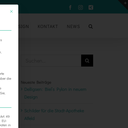
Facebook
Instagram
Xing
UM
DESIGN
KONTAKT
NEWS
ns
n,
Suche
nach:
rte
über die
Neueste Beiträge
e
Delligsen: Biel’s Pylon in neuem
Sie,
Design
Schilder für die Stadt-Apotheke
Art. 49
Alfeld
h EU-
aten in