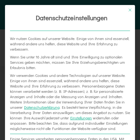
Zum
Tel. 05187 305 0
|
info@weber-werbung.de
Inhalt
Datenschutzeinstellungen
Facebook
Instagram
Xing
springen
Wir nutzen Cookies auf unserer Website. Einige von ihnen sind essenziell,
während andere uns helfen, diese Website und Ihre Erfahrung zu
verbessern.
Wenn Sie unter 16 Jahre alt sind und Ihre Einwilligung zu optionalen
Services geben möchten, müssen Sie Ihre Erziehungsberechtigten um
Erlaubnis bitten.
Wir verwenden Cookies und andere Technologien auf unserer Website.
Einige von ihnen sind essenziell, während andere uns helfen, diese
Website und Ihre Erfahrung zu verbessern.
Personenbezogene Daten
können verarbeitet werden (z. B. IP-Adressen), z. B. für personalisierte
Anzeigen und Inhalte oder die Messung von Anzeigen und Inhalten.
Weitere Informationen über die Verwendung Ihrer Daten finden Sie in
unserer
Datenschutzerklärung
.
Es besteht keine Verpflichtung, in die
Verarbeitung Ihrer Daten einzuwilligen, um dieses Angebot zu nutzen.
Sie
können Ihre Auswahl jederzeit unter
Einstellungen
widerrufen oder
Hygieneschutz für die Gastronomie
anpassen.
Bitte beachten Sie, dass aufgrund individueller Einstellungen
möglicherweise nicht alle Funktionen der Website verfügbar sind.
Einige Services verarbeiten personenbezogene Daten in den USA. Mit