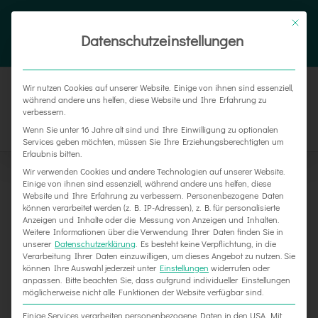
Zum
Tel. 05187 305 0
|
info@weber-werbung.de
Inhalt
Datenschutzeinstellungen
Facebook
Instagram
Xing
springen
Wir nutzen Cookies auf unserer Website. Einige von ihnen sind essenziell,
während andere uns helfen, diese Website und Ihre Erfahrung zu
verbessern.
Wenn Sie unter 16 Jahre alt sind und Ihre Einwilligung zu optionalen
Services geben möchten, müssen Sie Ihre Erziehungsberechtigten um
Erlaubnis bitten.
Wir verwenden Cookies und andere Technologien auf unserer Website.
Einige von ihnen sind essenziell, während andere uns helfen, diese
Website und Ihre Erfahrung zu verbessern.
Personenbezogene Daten
können verarbeitet werden (z. B. IP-Adressen), z. B. für personalisierte
Anzeigen und Inhalte oder die Messung von Anzeigen und Inhalten.
Frohe Ostern wünscht Ihre Weber
Weitere Informationen über die Verwendung Ihrer Daten finden Sie in
unserer
Datenschutzerklärung
.
Es besteht keine Verpflichtung, in die
Werbung!
Verarbeitung Ihrer Daten einzuwilligen, um dieses Angebot zu nutzen.
Sie
09.04.2020
|
Allgemein
können Ihre Auswahl jederzeit unter
Einstellungen
widerrufen oder
anpassen.
Bitte beachten Sie, dass aufgrund individueller Einstellungen
möglicherweise nicht alle Funktionen der Website verfügbar sind.
Einige Services verarbeiten personenbezogene Daten in den USA. Mit
Frohe Ostern! Das gesamte Team der Weber