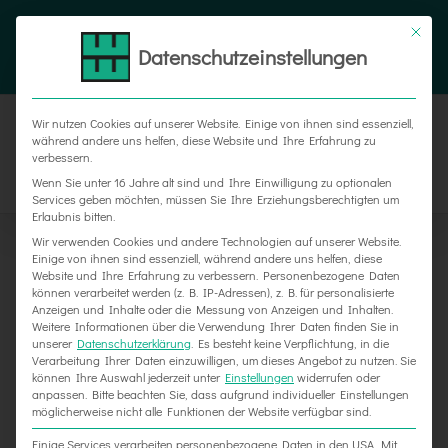
Zum
Tel. 05187 305 0
|
info@weber-werbung.de
Inhalt
Datenschutzeinstellungen
Facebook
Instagram
Xing
springen
Wir nutzen Cookies auf unserer Website. Einige von ihnen sind essenziell,
während andere uns helfen, diese Website und Ihre Erfahrung zu
verbessern.
Wenn Sie unter 16 Jahre alt sind und Ihre Einwilligung zu optionalen
Services geben möchten, müssen Sie Ihre Erziehungsberechtigten um
Erlaubnis bitten.
Wir verwenden Cookies und andere Technologien auf unserer Website.
Einige von ihnen sind essenziell, während andere uns helfen, diese
Website und Ihre Erfahrung zu verbessern.
Personenbezogene Daten
können verarbeitet werden (z. B. IP-Adressen), z. B. für personalisierte
Anzeigen und Inhalte oder die Messung von Anzeigen und Inhalten.
Weitere Informationen über die Verwendung Ihrer Daten finden Sie in
unserer
Datenschutzerklärung
.
Es besteht keine Verpflichtung, in die
Verarbeitung Ihrer Daten einzuwilligen, um dieses Angebot zu nutzen.
Sie
Sichern Sie sich unsere exklusiven Delligsen-
können Ihre Auswahl jederzeit unter
Einstellungen
widerrufen oder
anpassen.
Bitte beachten Sie, dass aufgrund individueller Einstellungen
Postkarten!
möglicherweise nicht alle Funktionen der Website verfügbar sind.
Einige Services verarbeiten personenbezogene Daten in den USA. Mit