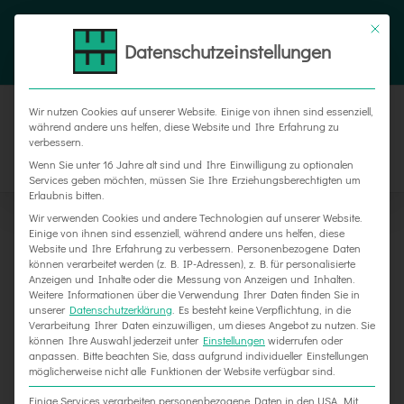
Zum
Tel. 05187 305 0
|
info@weber-werbung.de
Inhalt
Datenschutzeinstellungen
Facebook
Instagram
Xing
springen
Wir nutzen Cookies auf unserer Website. Einige von ihnen sind essenziell,
während andere uns helfen, diese Website und Ihre Erfahrung zu
verbessern.
Wenn Sie unter 16 Jahre alt sind und Ihre Einwilligung zu optionalen
Services geben möchten, müssen Sie Ihre Erziehungsberechtigten um
Erlaubnis bitten.
Wir verwenden Cookies und andere Technologien auf unserer Website.
Einige von ihnen sind essenziell, während andere uns helfen, diese
Website und Ihre Erfahrung zu verbessern.
Personenbezogene Daten
können verarbeitet werden (z. B. IP-Adressen), z. B. für personalisierte
Anzeigen und Inhalte oder die Messung von Anzeigen und Inhalten.
Weitere Informationen über die Verwendung Ihrer Daten finden Sie in
unserer
Datenschutzerklärung
.
Es besteht keine Verpflichtung, in die
Verarbeitung Ihrer Daten einzuwilligen, um dieses Angebot zu nutzen.
Sie
können Ihre Auswahl jederzeit unter
Einstellungen
widerrufen oder
KFZ-Beschriftung für Fredener Bauunternehmen
anpassen.
Bitte beachten Sie, dass aufgrund individueller Einstellungen
möglicherweise nicht alle Funktionen der Website verfügbar sind.
Einige Services verarbeiten personenbezogene Daten in den USA. Mit