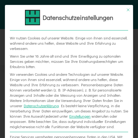
Zum
Tel. 05187 305 0
|
info@weber-werbung.de
Inhalt
Datenschutzeinstellungen
Facebook
Instagram
Xing
springen
Wir nutzen Cookies auf unserer Website. Einige von ihnen sind essenziell,
während andere uns helfen, diese Website und Ihre Erfahrung zu
verbessern.
Wenn Sie unter 16 Jahre alt sind und Ihre Einwilligung zu optionalen
Services geben möchten, müssen Sie Ihre Erziehungsberechtigten um
Erlaubnis bitten.
Wir verwenden Cookies und andere Technologien auf unserer Website.
Einige von ihnen sind essenziell, während andere uns helfen, diese
Website und Ihre Erfahrung zu verbessern.
Personenbezogene Daten
können verarbeitet werden (z. B. IP-Adressen), z. B. für personalisierte
Anzeigen und Inhalte oder die Messung von Anzeigen und Inhalten.
Weitere Informationen über die Verwendung Ihrer Daten finden Sie in
unserer
Datenschutzerklärung
.
Es besteht keine Verpflichtung, in die
Verarbeitung Ihrer Daten einzuwilligen, um dieses Angebot zu nutzen.
Sie
können Ihre Auswahl jederzeit unter
Einstellungen
widerrufen oder
Neue Schilder für E.L.F. in Holzminden
anpassen.
Bitte beachten Sie, dass aufgrund individueller Einstellungen
möglicherweise nicht alle Funktionen der Website verfügbar sind.
Einige Services verarbeiten personenbezogene Daten in den USA. Mit