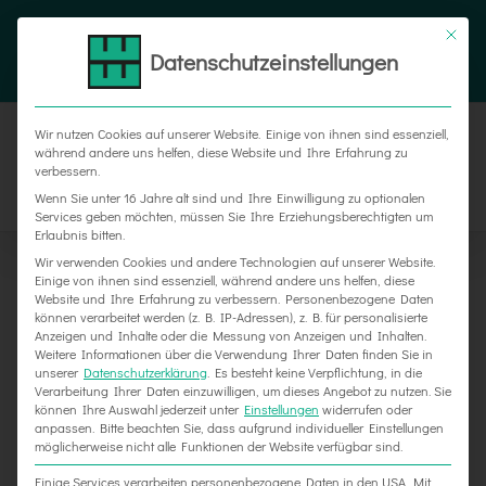
Zum
Tel. 05187 305 0
|
info@weber-werbung.de
Inhalt
Datenschutzeinstellungen
Facebook
Instagram
Xing
springen
Wir nutzen Cookies auf unserer Website. Einige von ihnen sind essenziell,
während andere uns helfen, diese Website und Ihre Erfahrung zu
verbessern.
Wenn Sie unter 16 Jahre alt sind und Ihre Einwilligung zu optionalen
Services geben möchten, müssen Sie Ihre Erziehungsberechtigten um
Erlaubnis bitten.
Wir verwenden Cookies und andere Technologien auf unserer Website.
Einige von ihnen sind essenziell, während andere uns helfen, diese
Website und Ihre Erfahrung zu verbessern.
Personenbezogene Daten
können verarbeitet werden (z. B. IP-Adressen), z. B. für personalisierte
Anzeigen und Inhalte oder die Messung von Anzeigen und Inhalten.
Weitere Informationen über die Verwendung Ihrer Daten finden Sie in
unserer
Datenschutzerklärung
.
Es besteht keine Verpflichtung, in die
Verarbeitung Ihrer Daten einzuwilligen, um dieses Angebot zu nutzen.
Sie
können Ihre Auswahl jederzeit unter
Einstellungen
widerrufen oder
anpassen.
Bitte beachten Sie, dass aufgrund individueller Einstellungen
möglicherweise nicht alle Funktionen der Website verfügbar sind.
120 Messestände auf Eurotier und Cosmetica
Einige Services verarbeiten personenbezogene Daten in den USA. Mit