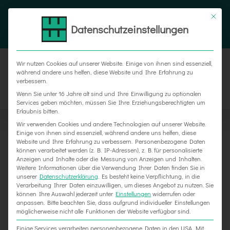
Zum
Tel. 05187 305 0
|
info@weber-werbung.de
Inhalt
Datenschutzeinstellungen
Facebook
Instagram
Xing
springen
Wir nutzen Cookies auf unserer Website. Einige von ihnen sind essenziell,
während andere uns helfen, diese Website und Ihre Erfahrung zu
verbessern.
Wenn Sie unter 16 Jahre alt sind und Ihre Einwilligung zu optionalen
Services geben möchten, müssen Sie Ihre Erziehungsberechtigten um
Erlaubnis bitten.
Wir verwenden Cookies und andere Technologien auf unserer Website.
Einige von ihnen sind essenziell, während andere uns helfen, diese
Website und Ihre Erfahrung zu verbessern.
Personenbezogene Daten
können verarbeitet werden (z. B. IP-Adressen), z. B. für personalisierte
Anzeigen und Inhalte oder die Messung von Anzeigen und Inhalten.
Weitere Informationen über die Verwendung Ihrer Daten finden Sie in
unserer
Datenschutzerklärung
.
Es besteht keine Verpflichtung, in die
Verarbeitung Ihrer Daten einzuwilligen, um dieses Angebot zu nutzen.
Sie
können Ihre Auswahl jederzeit unter
Einstellungen
widerrufen oder
Neue Schilder und XXL-Banner für Pauly Alfeld
anpassen.
Bitte beachten Sie, dass aufgrund individueller Einstellungen
möglicherweise nicht alle Funktionen der Website verfügbar sind.
Einige Services verarbeiten personenbezogene Daten in den USA. Mit