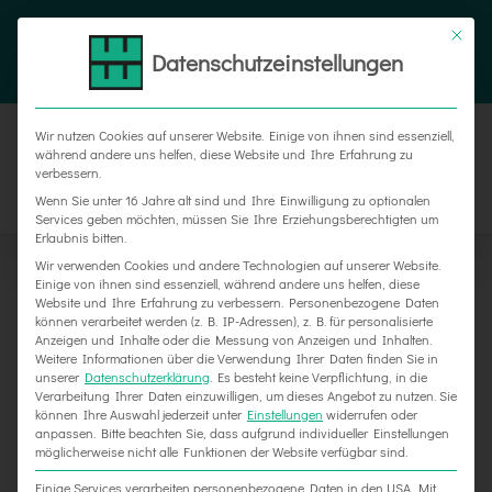
Zum
Tel. 05187 305 0
|
info@weber-werbung.de
Inhalt
Datenschutzeinstellungen
Facebook
Instagram
Xing
springen
Wir nutzen Cookies auf unserer Website. Einige von ihnen sind essenziell,
während andere uns helfen, diese Website und Ihre Erfahrung zu
verbessern.
Wenn Sie unter 16 Jahre alt sind und Ihre Einwilligung zu optionalen
Services geben möchten, müssen Sie Ihre Erziehungsberechtigten um
Erlaubnis bitten.
Wir verwenden Cookies und andere Technologien auf unserer Website.
Einige von ihnen sind essenziell, während andere uns helfen, diese
Website und Ihre Erfahrung zu verbessern.
Personenbezogene Daten
können verarbeitet werden (z. B. IP-Adressen), z. B. für personalisierte
Anzeigen und Inhalte oder die Messung von Anzeigen und Inhalten.
Weitere Informationen über die Verwendung Ihrer Daten finden Sie in
unserer
Datenschutzerklärung
.
Es besteht keine Verpflichtung, in die
Verarbeitung Ihrer Daten einzuwilligen, um dieses Angebot zu nutzen.
Sie
können Ihre Auswahl jederzeit unter
Einstellungen
widerrufen oder
Fensterbeschriftung für Eldercare Grünenplan
anpassen.
Bitte beachten Sie, dass aufgrund individueller Einstellungen
möglicherweise nicht alle Funktionen der Website verfügbar sind.
Einige Services verarbeiten personenbezogene Daten in den USA. Mit