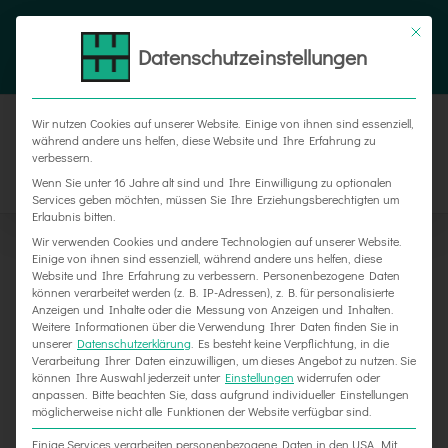
Zum
Tel. 05187 305 0
|
info@weber-werbung.de
Inhalt
Datenschutzeinstellungen
Facebook
Instagram
Xing
springen
Wir nutzen Cookies auf unserer Website. Einige von ihnen sind essenziell,
während andere uns helfen, diese Website und Ihre Erfahrung zu
verbessern.
Wenn Sie unter 16 Jahre alt sind und Ihre Einwilligung zu optionalen
Services geben möchten, müssen Sie Ihre Erziehungsberechtigten um
Erlaubnis bitten.
Wir verwenden Cookies und andere Technologien auf unserer Website.
Einige von ihnen sind essenziell, während andere uns helfen, diese
Website und Ihre Erfahrung zu verbessern.
Personenbezogene Daten
können verarbeitet werden (z. B. IP-Adressen), z. B. für personalisierte
Anzeigen und Inhalte oder die Messung von Anzeigen und Inhalten.
Weitere Informationen über die Verwendung Ihrer Daten finden Sie in
unserer
Datenschutzerklärung
.
Es besteht keine Verpflichtung, in die
Verarbeitung Ihrer Daten einzuwilligen, um dieses Angebot zu nutzen.
Sie
können Ihre Auswahl jederzeit unter
Einstellungen
widerrufen oder
anpassen.
Bitte beachten Sie, dass aufgrund individueller Einstellungen
möglicherweise nicht alle Funktionen der Website verfügbar sind.
Neue Mappen für Eldercare
Einige Services verarbeiten personenbezogene Daten in den USA. Mit