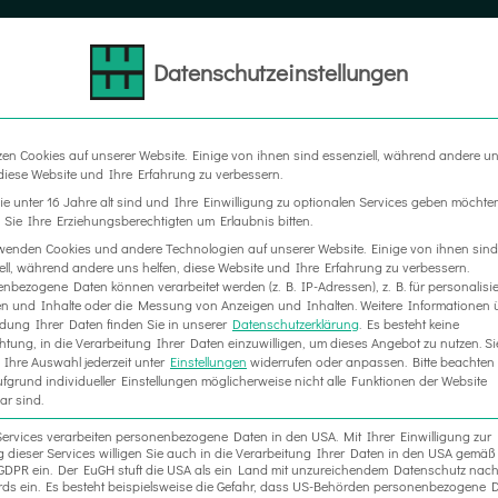
Datenschutzeinstellungen
LTER
MESSEBAU
WERBETECHNIK
RAUM IN RA
zen Cookies auf unserer Website. Einige von ihnen sind essenziell, während andere u
 diese Website und Ihre Erfahrung zu verbessern.
e unter 16 Jahre alt sind und Ihre Einwilligung zu optionalen Services geben möchte
Sie Ihre Erziehungsberechtigten um Erlaubnis bitten.
wenden Cookies und andere Technologien auf unserer Website. Einige von ihnen sind
ell, während andere uns helfen, diese Website und Ihre Erfahrung zu verbessern.
nbezogene Daten können verarbeitet werden (z. B. IP-Adressen), z. B. für personalisie
n und Inhalte oder die Messung von Anzeigen und Inhalten.
Weitere Informationen 
ung Ihrer Daten finden Sie in unserer
Datenschutzerklärung
.
Es besteht keine
chtung, in die Verarbeitung Ihrer Daten einzuwilligen, um dieses Angebot zu nutzen.
Si
Ihre Auswahl jederzeit unter
Einstellungen
widerrufen oder anpassen.
Bitte beachten 
fgrund individueller Einstellungen möglicherweise nicht alle Funktionen der Website
ar sind.
Services verarbeiten personenbezogene Daten in den USA. Mit Ihrer Einwilligung zur
 dieser Services willigen Sie auch in die Verarbeitung Ihrer Daten in den USA gemäß 
. a GDPR ein. Der EuGH stuft die USA als ein Land mit unzureichendem Datenschutz nac
ds ein. Es besteht beispielsweise die Gefahr, dass US-Behörden personenbezogene D