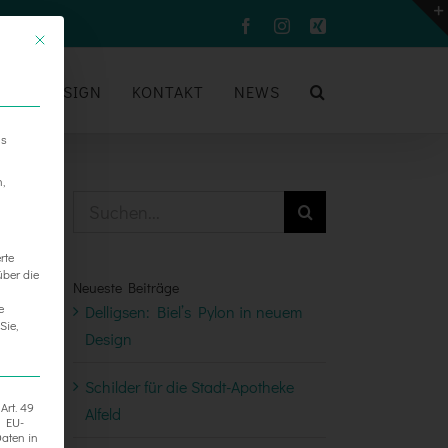
Facebook
Instagram
Xing
UM
DESIGN
KONTAKT
NEWS
ns
n,
Suche
nach:
rte
über die
Neueste Beiträge
e
Delligsen: Biel’s Pylon in neuem
Sie,
Design
Schilder für die Stadt-Apotheke
Art. 49
Alfeld
h EU-
aten in