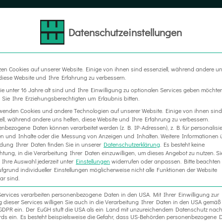
Datenschutzeinstellungen
LTER
MESSEBAU
WERBETECHNIK
RAUM IN RA
zen Cookies auf unserer Website. Einige von ihnen sind essenziell, während andere u
 diese Website und Ihre Erfahrung zu verbessern.
e unter 16 Jahre alt sind und Ihre Einwilligung zu optionalen Services geben möchte
Sie Ihre Erziehungsberechtigten um Erlaubnis bitten.
wenden Cookies und andere Technologien auf unserer Website. Einige von ihnen sind
ell, während andere uns helfen, diese Website und Ihre Erfahrung zu verbessern.
nbezogene Daten können verarbeitet werden (z. B. IP-Adressen), z. B. für personalisie
n und Inhalte oder die Messung von Anzeigen und Inhalten.
Weitere Informationen 
ung Ihrer Daten finden Sie in unserer
Datenschutzerklärung
.
Es besteht keine
chtung, in die Verarbeitung Ihrer Daten einzuwilligen, um dieses Angebot zu nutzen.
Si
Ihre Auswahl jederzeit unter
Einstellungen
widerrufen oder anpassen.
Bitte beachten 
fgrund individueller Einstellungen möglicherweise nicht alle Funktionen der Website
ar sind.
Services verarbeiten personenbezogene Daten in den USA. Mit Ihrer Einwilligung zur
 dieser Services willigen Sie auch in die Verarbeitung Ihrer Daten in den USA gemäß 
. a GDPR ein. Der EuGH stuft die USA als ein Land mit unzureichendem Datenschutz nac
ds ein. Es besteht beispielsweise die Gefahr, dass US-Behörden personenbezogene D