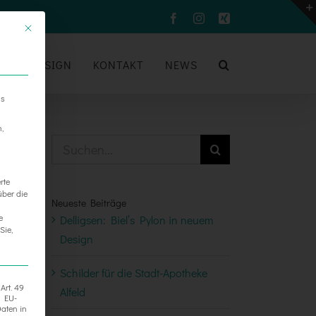
Facebook
Instagram
Xing
UM
DESIGN
KONTAKT
NEWS
ns
n,
Suche
nach:
rte
über die
Neueste Beiträge
e
Delligsen: Biel’s Pylon in neuem
Sie,
Design
Schilder für die Stadt-Apotheke
Art. 49
Alfeld
h EU-
aten in