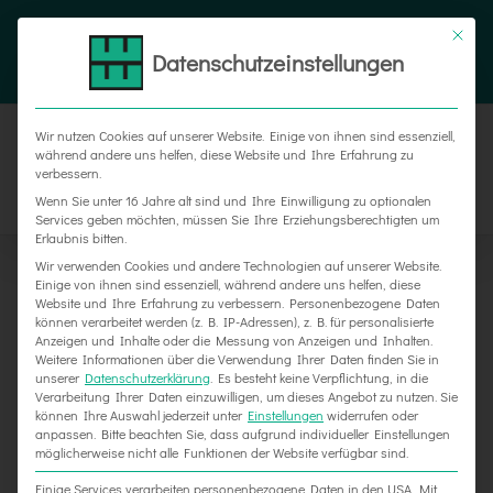
Zum
Tel. 05187 305 0
|
info@weber-werbung.de
Inhalt
Datenschutzeinstellungen
Facebook
Instagram
Xing
springen
Wir nutzen Cookies auf unserer Website. Einige von ihnen sind essenziell,
während andere uns helfen, diese Website und Ihre Erfahrung zu
verbessern.
Wenn Sie unter 16 Jahre alt sind und Ihre Einwilligung zu optionalen
Services geben möchten, müssen Sie Ihre Erziehungsberechtigten um
Erlaubnis bitten.
Wir verwenden Cookies und andere Technologien auf unserer Website.
Einige von ihnen sind essenziell, während andere uns helfen, diese
Website und Ihre Erfahrung zu verbessern.
Personenbezogene Daten
können verarbeitet werden (z. B. IP-Adressen), z. B. für personalisierte
Anzeigen und Inhalte oder die Messung von Anzeigen und Inhalten.
Weitere Informationen über die Verwendung Ihrer Daten finden Sie in
unserer
Datenschutzerklärung
.
Es besteht keine Verpflichtung, in die
Verarbeitung Ihrer Daten einzuwilligen, um dieses Angebot zu nutzen.
Sie
können Ihre Auswahl jederzeit unter
Einstellungen
widerrufen oder
Corona-Schutz bei Casa Flora in Grünenplan
anpassen.
Bitte beachten Sie, dass aufgrund individueller Einstellungen
möglicherweise nicht alle Funktionen der Website verfügbar sind.
Einige Services verarbeiten personenbezogene Daten in den USA. Mit