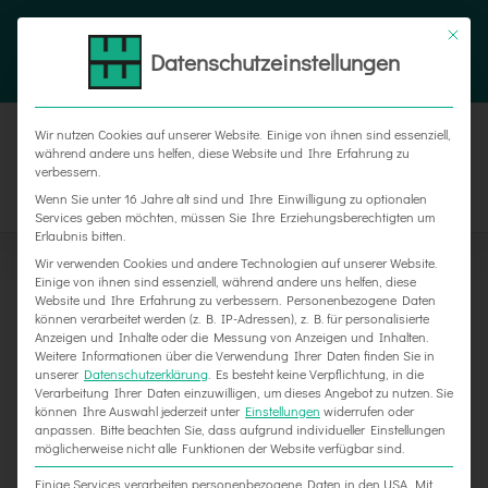
Zum
Tel. 05187 305 0
|
info@weber-werbung.de
Inhalt
Datenschutzeinstellungen
Facebook
Instagram
Xing
springen
Wir nutzen Cookies auf unserer Website. Einige von ihnen sind essenziell,
während andere uns helfen, diese Website und Ihre Erfahrung zu
verbessern.
Wenn Sie unter 16 Jahre alt sind und Ihre Einwilligung zu optionalen
Services geben möchten, müssen Sie Ihre Erziehungsberechtigten um
Erlaubnis bitten.
Wir verwenden Cookies und andere Technologien auf unserer Website.
Einige von ihnen sind essenziell, während andere uns helfen, diese
Website und Ihre Erfahrung zu verbessern.
Personenbezogene Daten
können verarbeitet werden (z. B. IP-Adressen), z. B. für personalisierte
Anzeigen und Inhalte oder die Messung von Anzeigen und Inhalten.
Weitere Informationen über die Verwendung Ihrer Daten finden Sie in
unserer
Datenschutzerklärung
.
Es besteht keine Verpflichtung, in die
Verarbeitung Ihrer Daten einzuwilligen, um dieses Angebot zu nutzen.
Sie
können Ihre Auswahl jederzeit unter
Einstellungen
widerrufen oder
Werbetechnik für NEUE MEERE
anpassen.
Bitte beachten Sie, dass aufgrund individueller Einstellungen
möglicherweise nicht alle Funktionen der Website verfügbar sind.
Einige Services verarbeiten personenbezogene Daten in den USA. Mit