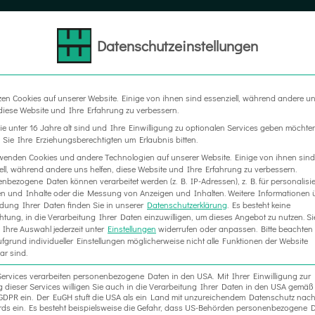
Datenschutzeinstellungen
LTER
MESSEBAU
WERBETECHNIK
RAUM IN RA
zen Cookies auf unserer Website. Einige von ihnen sind essenziell, während andere u
 diese Website und Ihre Erfahrung zu verbessern.
e unter 16 Jahre alt sind und Ihre Einwilligung zu optionalen Services geben möchte
Sie Ihre Erziehungsberechtigten um Erlaubnis bitten.
wenden Cookies und andere Technologien auf unserer Website. Einige von ihnen sind
ell, während andere uns helfen, diese Website und Ihre Erfahrung zu verbessern.
nbezogene Daten können verarbeitet werden (z. B. IP-Adressen), z. B. für personalisie
n und Inhalte oder die Messung von Anzeigen und Inhalten.
Weitere Informationen 
ung Ihrer Daten finden Sie in unserer
Datenschutzerklärung
.
Es besteht keine
chtung, in die Verarbeitung Ihrer Daten einzuwilligen, um dieses Angebot zu nutzen.
Si
Ihre Auswahl jederzeit unter
Einstellungen
widerrufen oder anpassen.
Bitte beachten 
fgrund individueller Einstellungen möglicherweise nicht alle Funktionen der Website
ar sind.
Services verarbeiten personenbezogene Daten in den USA. Mit Ihrer Einwilligung zur
 dieser Services willigen Sie auch in die Verarbeitung Ihrer Daten in den USA gemäß 
. a GDPR ein. Der EuGH stuft die USA als ein Land mit unzureichendem Datenschutz nac
ds ein. Es besteht beispielsweise die Gefahr, dass US-Behörden personenbezogene D