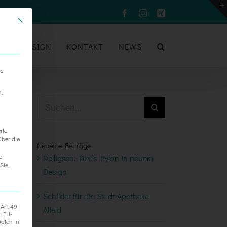
Facebook
Instagram
Xing
UM
DESIGN
KONTAKT
NEWS
ns
n,
Suche
nach:
rte
über die
Neueste Beiträge
e
Delligsen: Biel’s Pylon in neuem
Sie,
Design
Schilder für die Stadt-Apotheke
Art. 49
Alfeld
h EU-
aten in