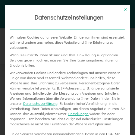
Zum
Tel. 05187 305 0
|
info@weber-werbung.de
Inhalt
Datenschutzeinstellungen
Facebook
Instagram
Xing
springen
Wir nutzen Cookies auf unserer Website. Einige von ihnen sind essenziell,
während andere uns helfen, diese Website und Ihre Erfahrung zu
verbessern.
Wenn Sie unter 16 Jahre alt sind und Ihre Einwilligung zu optionalen
Services geben möchten, müssen Sie Ihre Erziehungsberechtigten um
Erlaubnis bitten.
Wir verwenden Cookies und andere Technologien auf unserer Website.
Einige von ihnen sind essenziell, während andere uns helfen, diese
Website und Ihre Erfahrung zu verbessern.
Personenbezogene Daten
können verarbeitet werden (z. B. IP-Adressen), z. B. für personalisierte
Anzeigen und Inhalte oder die Messung von Anzeigen und Inhalten.
Weitere Informationen über die Verwendung Ihrer Daten finden Sie in
unserer
Datenschutzerklärung
.
Es besteht keine Verpflichtung, in die
Verarbeitung Ihrer Daten einzuwilligen, um dieses Angebot zu nutzen.
Sie
können Ihre Auswahl jederzeit unter
Einstellungen
widerrufen oder
Neue KFZ-Beschriftungen für ABRAX
anpassen.
Bitte beachten Sie, dass aufgrund individueller Einstellungen
möglicherweise nicht alle Funktionen der Website verfügbar sind.
Einige Services verarbeiten personenbezogene Daten in den USA. Mit