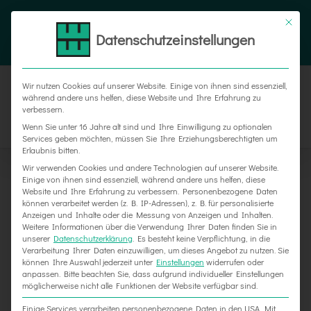
Zum
Tel. 05187 305 0
|
info@weber-werbung.de
Inhalt
Datenschutzeinstellungen
Facebook
Instagram
Xing
springen
Wir nutzen Cookies auf unserer Website. Einige von ihnen sind essenziell,
während andere uns helfen, diese Website und Ihre Erfahrung zu
verbessern.
Wenn Sie unter 16 Jahre alt sind und Ihre Einwilligung zu optionalen
Services geben möchten, müssen Sie Ihre Erziehungsberechtigten um
Erlaubnis bitten.
Wir verwenden Cookies und andere Technologien auf unserer Website.
Einige von ihnen sind essenziell, während andere uns helfen, diese
Website und Ihre Erfahrung zu verbessern.
Personenbezogene Daten
können verarbeitet werden (z. B. IP-Adressen), z. B. für personalisierte
Anzeigen und Inhalte oder die Messung von Anzeigen und Inhalten.
Weitere Informationen über die Verwendung Ihrer Daten finden Sie in
unserer
Datenschutzerklärung
.
Es besteht keine Verpflichtung, in die
Verarbeitung Ihrer Daten einzuwilligen, um dieses Angebot zu nutzen.
Sie
können Ihre Auswahl jederzeit unter
Einstellungen
widerrufen oder
anpassen.
Bitte beachten Sie, dass aufgrund individueller Einstellungen
möglicherweise nicht alle Funktionen der Website verfügbar sind.
Einige Services verarbeiten personenbezogene Daten in den USA. Mit