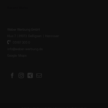
Recent Works
Weber Werbung GmbH
Klus 7 | 31073 Delligsen | Hannover
05187 305 0
info@weber-werbung.de
Google Maps
© Weber Werbung GmbH |
Impressum
|
Datenschutz