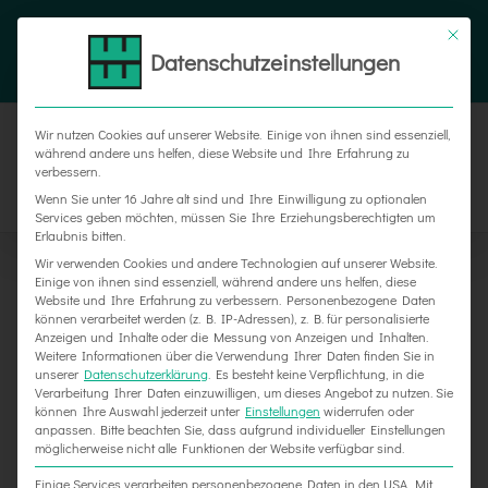
Zum
Tel. 05187 305 0
|
info@weber-werbung.de
Inhalt
Datenschutzeinstellungen
Facebook
Instagram
Xing
springen
Wir nutzen Cookies auf unserer Website. Einige von ihnen sind essenziell,
während andere uns helfen, diese Website und Ihre Erfahrung zu
verbessern.
Wenn Sie unter 16 Jahre alt sind und Ihre Einwilligung zu optionalen
Services geben möchten, müssen Sie Ihre Erziehungsberechtigten um
Erlaubnis bitten.
Wir verwenden Cookies und andere Technologien auf unserer Website.
Einige von ihnen sind essenziell, während andere uns helfen, diese
Website und Ihre Erfahrung zu verbessern.
Personenbezogene Daten
können verarbeitet werden (z. B. IP-Adressen), z. B. für personalisierte
Anzeigen und Inhalte oder die Messung von Anzeigen und Inhalten.
Weitere Informationen über die Verwendung Ihrer Daten finden Sie in
unserer
Datenschutzerklärung
.
Es besteht keine Verpflichtung, in die
Verarbeitung Ihrer Daten einzuwilligen, um dieses Angebot zu nutzen.
Sie
können Ihre Auswahl jederzeit unter
Einstellungen
widerrufen oder
anpassen.
Bitte beachten Sie, dass aufgrund individueller Einstellungen
möglicherweise nicht alle Funktionen der Website verfügbar sind.
Einige Services verarbeiten personenbezogene Daten in den USA. Mit