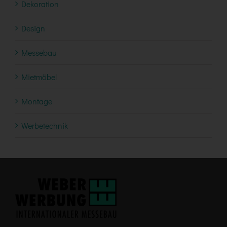
Dekoration
Design
Messebau
Mietmöbel
Montage
Werbetechnik