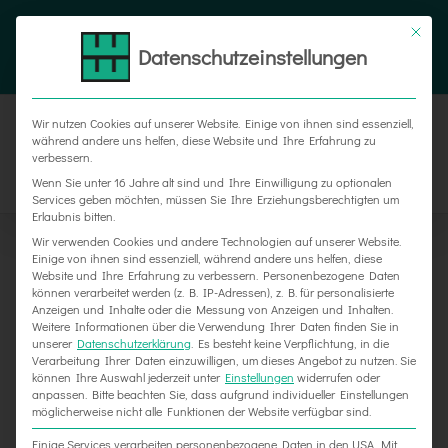
Zum
Tel. 05187 305 0
|
info@weber-werbung.de
Inhalt
Datenschutzeinstellungen
Facebook
Instagram
Xing
springen
Wir nutzen Cookies auf unserer Website. Einige von ihnen sind essenziell,
während andere uns helfen, diese Website und Ihre Erfahrung zu
verbessern.
Wenn Sie unter 16 Jahre alt sind und Ihre Einwilligung zu optionalen
Services geben möchten, müssen Sie Ihre Erziehungsberechtigten um
Erlaubnis bitten.
Wir verwenden Cookies und andere Technologien auf unserer Website.
Einige von ihnen sind essenziell, während andere uns helfen, diese
Website und Ihre Erfahrung zu verbessern.
Personenbezogene Daten
können verarbeitet werden (z. B. IP-Adressen), z. B. für personalisierte
Anzeigen und Inhalte oder die Messung von Anzeigen und Inhalten.
Weitere Informationen über die Verwendung Ihrer Daten finden Sie in
unserer
Datenschutzerklärung
.
Es besteht keine Verpflichtung, in die
Verarbeitung Ihrer Daten einzuwilligen, um dieses Angebot zu nutzen.
Sie
können Ihre Auswahl jederzeit unter
Einstellungen
widerrufen oder
PS Speicher auf der Classic Motorshow 2020
anpassen.
Bitte beachten Sie, dass aufgrund individueller Einstellungen
möglicherweise nicht alle Funktionen der Website verfügbar sind.
Einige Services verarbeiten personenbezogene Daten in den USA. Mit