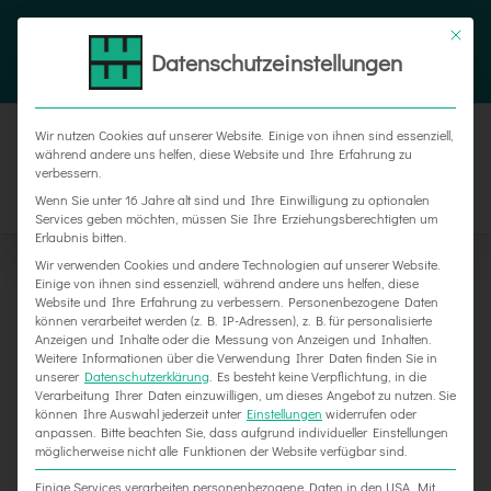
Zum
Tel. 05187 305 0
|
info@weber-werbung.de
Inhalt
Datenschutzeinstellungen
Facebook
Instagram
Xing
springen
Wir nutzen Cookies auf unserer Website. Einige von ihnen sind essenziell,
während andere uns helfen, diese Website und Ihre Erfahrung zu
verbessern.
Wenn Sie unter 16 Jahre alt sind und Ihre Einwilligung zu optionalen
Services geben möchten, müssen Sie Ihre Erziehungsberechtigten um
Erlaubnis bitten.
Wir verwenden Cookies und andere Technologien auf unserer Website.
Einige von ihnen sind essenziell, während andere uns helfen, diese
Website und Ihre Erfahrung zu verbessern.
Personenbezogene Daten
können verarbeitet werden (z. B. IP-Adressen), z. B. für personalisierte
Anzeigen und Inhalte oder die Messung von Anzeigen und Inhalten.
Weitere Informationen über die Verwendung Ihrer Daten finden Sie in
unserer
Datenschutzerklärung
.
Es besteht keine Verpflichtung, in die
Verarbeitung Ihrer Daten einzuwilligen, um dieses Angebot zu nutzen.
Sie
3 Ideen, wie Sie Ihr Büro/Ihre Wohnung
können Ihre Auswahl jederzeit unter
Einstellungen
widerrufen oder
anpassen.
Bitte beachten Sie, dass aufgrund individueller Einstellungen
verschönern
möglicherweise nicht alle Funktionen der Website verfügbar sind.
Einige Services verarbeiten personenbezogene Daten in den USA. Mit