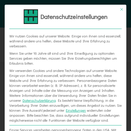
Zum
Tel. 05187 305 0
|
info@weber-werbung.de
Inhalt
Datenschutzeinstellungen
Facebook
Instagram
Xing
springen
Wir nutzen Cookies auf unserer Website. Einige von ihnen sind essenziell,
während andere uns helfen, diese Website und Ihre Erfahrung zu
verbessern.
Wenn Sie unter 16 Jahre alt sind und Ihre Einwilligung zu optionalen
Services geben möchten, müssen Sie Ihre Erziehungsberechtigten um
Erlaubnis bitten.
Wir verwenden Cookies und andere Technologien auf unserer Website.
Einige von ihnen sind essenziell, während andere uns helfen, diese
Website und Ihre Erfahrung zu verbessern.
Personenbezogene Daten
können verarbeitet werden (z. B. IP-Adressen), z. B. für personalisierte
Anzeigen und Inhalte oder die Messung von Anzeigen und Inhalten.
Weitere Informationen über die Verwendung Ihrer Daten finden Sie in
unserer
Datenschutzerklärung
.
Es besteht keine Verpflichtung, in die
Verarbeitung Ihrer Daten einzuwilligen, um dieses Angebot zu nutzen.
Sie
können Ihre Auswahl jederzeit unter
Einstellungen
widerrufen oder
Werbetechnik für Neue Meere in Gronau
anpassen.
Bitte beachten Sie, dass aufgrund individueller Einstellungen
möglicherweise nicht alle Funktionen der Website verfügbar sind.
Einige Services verarbeiten personenbezogene Daten in den USA. Mit