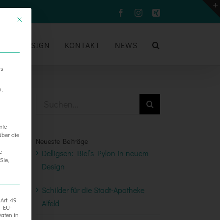
Facebook
Instagram
Xing
UM
DESIGN
KONTAKT
NEWS
ns
n,
Suche
nach:
rte
über die
Neueste Beiträge
e
Delligsen: Biel’s Pylon in neuem
Sie,
Design
Schilder für die Stadt-Apotheke
Art. 49
Alfeld
h EU-
aten in