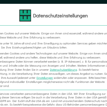
Datenschutzeinstellungen
LTER
MESSEBAU
WERBETECHNIK
RAUM IN RA
zen Cookies auf unserer Website. Einige von ihnen sind essenziell, während andere u
 diese Website und Ihre Erfahrung zu verbessern.
e unter 16 Jahre alt sind und Ihre Einwilligung zu optionalen Services geben möchte
Sie Ihre Erziehungsberechtigten um Erlaubnis bitten.
wenden Cookies und andere Technologien auf unserer Website. Einige von ihnen sind
ell, während andere uns helfen, diese Website und Ihre Erfahrung zu verbessern.
nbezogene Daten können verarbeitet werden (z. B. IP-Adressen), z. B. für personalisie
n und Inhalte oder die Messung von Anzeigen und Inhalten.
Weitere Informationen 
ung Ihrer Daten finden Sie in unserer
Datenschutzerklärung
.
Es besteht keine
chtung, in die Verarbeitung Ihrer Daten einzuwilligen, um dieses Angebot zu nutzen.
Si
Ihre Auswahl jederzeit unter
Einstellungen
widerrufen oder anpassen.
Bitte beachten 
fgrund individueller Einstellungen möglicherweise nicht alle Funktionen der Website
ar sind.
Services verarbeiten personenbezogene Daten in den USA. Mit Ihrer Einwilligung zur
 dieser Services willigen Sie auch in die Verarbeitung Ihrer Daten in den USA gemäß 
. a GDPR ein. Der EuGH stuft die USA als ein Land mit unzureichendem Datenschutz nac
ds ein. Es besteht beispielsweise die Gefahr, dass US-Behörden personenbezogene D