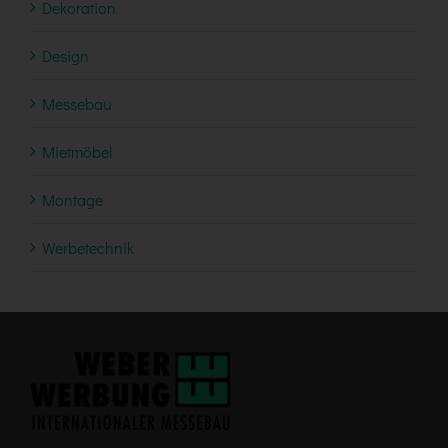
Dekoration
Design
Messebau
Mietmöbel
Montage
Werbetechnik