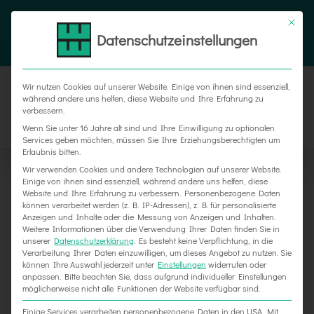
Zum
Tel. 05187 305 0
|
info@weber-werbung.de
Inhalt
Datenschutzeinstellungen
Facebook
Instagram
Xing
springen
Wir nutzen Cookies auf unserer Website. Einige von ihnen sind essenziell,
während andere uns helfen, diese Website und Ihre Erfahrung zu
verbessern.
Wenn Sie unter 16 Jahre alt sind und Ihre Einwilligung zu optionalen
Services geben möchten, müssen Sie Ihre Erziehungsberechtigten um
Erlaubnis bitten.
Wir verwenden Cookies und andere Technologien auf unserer Website.
Einige von ihnen sind essenziell, während andere uns helfen, diese
Website und Ihre Erfahrung zu verbessern.
Personenbezogene Daten
können verarbeitet werden (z. B. IP-Adressen), z. B. für personalisierte
Anzeigen und Inhalte oder die Messung von Anzeigen und Inhalten.
Weitere Informationen über die Verwendung Ihrer Daten finden Sie in
unserer
Datenschutzerklärung
.
Es besteht keine Verpflichtung, in die
Verarbeitung Ihrer Daten einzuwilligen, um dieses Angebot zu nutzen.
Sie
können Ihre Auswahl jederzeit unter
Einstellungen
widerrufen oder
anpassen.
Bitte beachten Sie, dass aufgrund individueller Einstellungen
möglicherweise nicht alle Funktionen der Website verfügbar sind.
Einige Services verarbeiten personenbezogene Daten in den USA. Mit