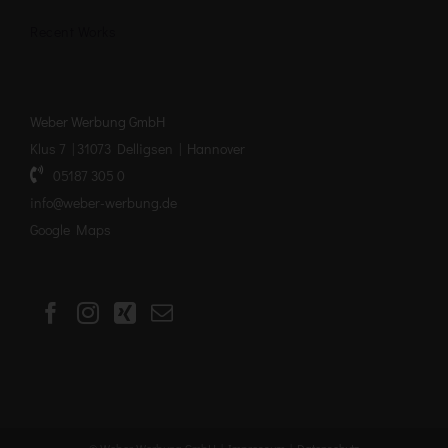
Recent Works
Weber Werbung GmbH
Klus 7 | 31073 Delligsen | Hannover
05187 305 0
info@weber-werbung.de
Google Maps
© Weber Werbung GmbH |
Impressum
|
Datenschutz