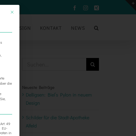
Facebook
Instagram
Xing
UM
DESIGN
KONTAKT
NEWS
ns
n,
Suche
nach:
rte
über die
Neueste Beiträge
e
Delligsen: Biel’s Pylon in neuem
Sie,
Design
Schilder für die Stadt-Apotheke
Art. 49
Alfeld
h EU-
aten in