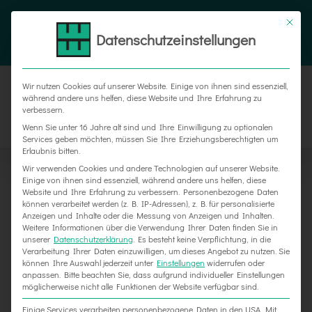
Zum
Tel. 05187 305 0
|
info@weber-werbung.de
Inhalt
Datenschutzeinstellungen
Facebook
Instagram
Xing
springen
Wir nutzen Cookies auf unserer Website. Einige von ihnen sind essenziell,
während andere uns helfen, diese Website und Ihre Erfahrung zu
verbessern.
Wenn Sie unter 16 Jahre alt sind und Ihre Einwilligung zu optionalen
Services geben möchten, müssen Sie Ihre Erziehungsberechtigten um
Erlaubnis bitten.
Wir verwenden Cookies und andere Technologien auf unserer Website.
Einige von ihnen sind essenziell, während andere uns helfen, diese
Website und Ihre Erfahrung zu verbessern.
Personenbezogene Daten
können verarbeitet werden (z. B. IP-Adressen), z. B. für personalisierte
Anzeigen und Inhalte oder die Messung von Anzeigen und Inhalten.
Weitere Informationen über die Verwendung Ihrer Daten finden Sie in
unserer
Datenschutzerklärung
.
Es besteht keine Verpflichtung, in die
Verarbeitung Ihrer Daten einzuwilligen, um dieses Angebot zu nutzen.
Sie
können Ihre Auswahl jederzeit unter
Einstellungen
widerrufen oder
Schild für LIFEstyle in Goslar
anpassen.
Bitte beachten Sie, dass aufgrund individueller Einstellungen
möglicherweise nicht alle Funktionen der Website verfügbar sind.
Einige Services verarbeiten personenbezogene Daten in den USA. Mit