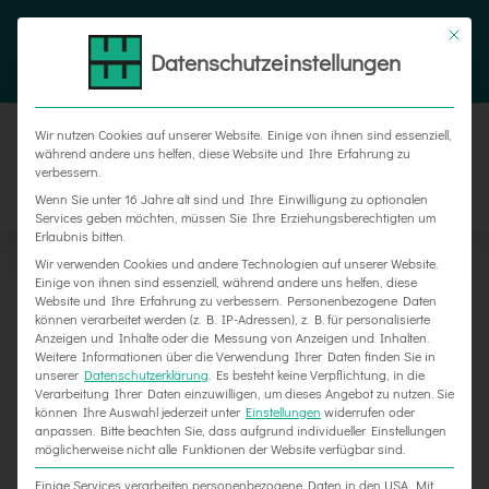
Zum
Tel. 05187 305 0
|
info@weber-werbung.de
Inhalt
Datenschutzeinstellungen
Facebook
Instagram
Xing
springen
Wir nutzen Cookies auf unserer Website. Einige von ihnen sind essenziell,
während andere uns helfen, diese Website und Ihre Erfahrung zu
verbessern.
Wenn Sie unter 16 Jahre alt sind und Ihre Einwilligung zu optionalen
Services geben möchten, müssen Sie Ihre Erziehungsberechtigten um
Erlaubnis bitten.
Wir verwenden Cookies und andere Technologien auf unserer Website.
Einige von ihnen sind essenziell, während andere uns helfen, diese
Website und Ihre Erfahrung zu verbessern.
Personenbezogene Daten
können verarbeitet werden (z. B. IP-Adressen), z. B. für personalisierte
Anzeigen und Inhalte oder die Messung von Anzeigen und Inhalten.
Weitere Informationen über die Verwendung Ihrer Daten finden Sie in
unserer
Datenschutzerklärung
.
Es besteht keine Verpflichtung, in die
Verarbeitung Ihrer Daten einzuwilligen, um dieses Angebot zu nutzen.
Sie
können Ihre Auswahl jederzeit unter
Einstellungen
widerrufen oder
20 Jahre KOSMETIK international Messe GmbH
anpassen.
Bitte beachten Sie, dass aufgrund individueller Einstellungen
möglicherweise nicht alle Funktionen der Website verfügbar sind.
Einige Services verarbeiten personenbezogene Daten in den USA. Mit