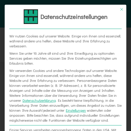
Zum
Tel. 05187 305 0
|
info@weber-werbung.de
Inhalt
Datenschutzeinstellungen
Facebook
Instagram
Xing
springen
Wir nutzen Cookies auf unserer Website. Einige von ihnen sind essenziell,
während andere uns helfen, diese Website und Ihre Erfahrung zu
verbessern.
Wenn Sie unter 16 Jahre alt sind und Ihre Einwilligung zu optionalen
Services geben möchten, müssen Sie Ihre Erziehungsberechtigten um
Erlaubnis bitten.
Wir verwenden Cookies und andere Technologien auf unserer Website.
Einige von ihnen sind essenziell, während andere uns helfen, diese
Website und Ihre Erfahrung zu verbessern.
Personenbezogene Daten
können verarbeitet werden (z. B. IP-Adressen), z. B. für personalisierte
Anzeigen und Inhalte oder die Messung von Anzeigen und Inhalten.
Weitere Informationen über die Verwendung Ihrer Daten finden Sie in
unserer
Datenschutzerklärung
.
Es besteht keine Verpflichtung, in die
Verarbeitung Ihrer Daten einzuwilligen, um dieses Angebot zu nutzen.
Sie
können Ihre Auswahl jederzeit unter
Einstellungen
widerrufen oder
Image steigern – Sichtbarkeit erhöhen
anpassen.
Bitte beachten Sie, dass aufgrund individueller Einstellungen
möglicherweise nicht alle Funktionen der Website verfügbar sind.
Einige Services verarbeiten personenbezogene Daten in den USA. Mit